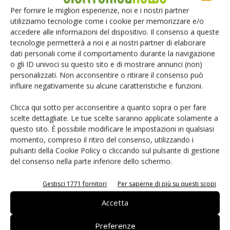
Per fornire le migliori esperienze, noi e i nostri partner
utilizziamo tecnologie come i cookie per memorizzare e/o
TAG
Distribuzione
Mercato
accedere alle informazioni del dispositivo. Il consenso a queste
tecnologie permetterà a noi e ai nostri partner di elaborare
dati personali come il comportamento durante la navigazione
o gli ID univoci su questo sito e di mostrare annunci (non)
personalizzati. Non acconsentire o ritirare il consenso può
influire negativamente su alcune caratteristiche e funzioni.
Facebook
Twitter
Clicca qui sotto per acconsentire a quanto sopra o per fare
scelte dettagliate. Le tue scelte saranno applicate solamente a
questo sito. È possibile modificare le impostazioni in qualsiasi
momento, compreso il ritiro del consenso, utilizzando i
ARTICOLI CORRELATI
ALTRO DALL'AUTORE
pulsanti della Cookie Policy o cliccando sul pulsante di gestione
del consenso nella parte inferiore dello schermo.
IA autonoma: la fiducia diventa
decisiva
Gestisci 1771 fornitori
Per saperne di più su questi scopi
Accetta
Smart home: la sfida passa da
sicurezza e interoperabilità
Preferenze