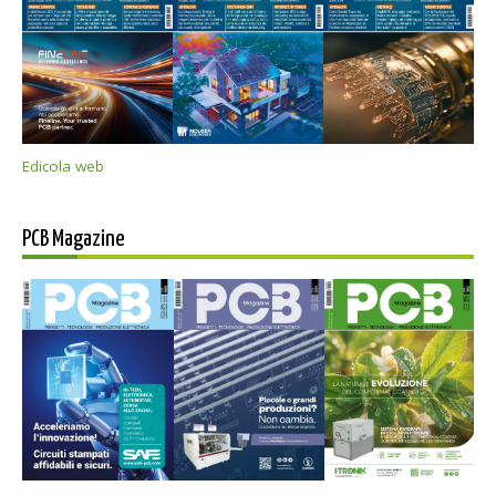
Edicola web
PCB Magazine