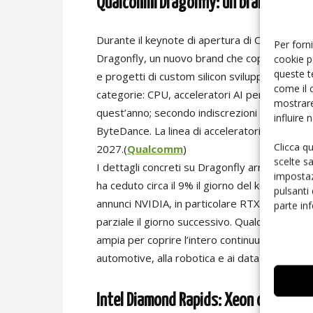
Qualcomm Dragonfly: un brand, nessun
Durante il keynote di apertura di Computex 
Per forni
Dragonfly, un nuovo brand che coprirà i prodo
cookie p
queste t
e progetti di custom silicon sviluppati con p
come il 
categorie: CPU, acceleratori AI per inference 
mostrare
quest’anno; secondo indiscrezioni riportate d
influire
ByteDance. La linea di acceleratori include A
Clicca q
2027.(
Qualcomm
)
scelte s
I dettagli concreti su Dragonfly arriveranno 
impostaz
ha ceduto circa il 9% il giorno del keynote, an
pulsanti
annunci NVIDIA, in particolare RTX Spark, ch
parte in
parziale il giorno successivo. Qualcomm ha i
ampia per coprire l’intero continuum computaz
automotive, alla robotica e ai data center.(
nv
Intel Diamond Rapids: Xeon di nuova