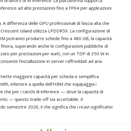
i di lavoro di AI inference. La piattaforma supporta
ference ad alte prestazioni fino a FP64 per applicazioni
. A differenza delle GPU professionali di fascia alta che
, Crescent Island utilizza LPDDR5X. La configurazione di
M potranno produrre schede fino a 480 GB, la capacità
e finora, superando anche le configurazioni pubbliche di
zato per prestazioni per watt, con un TDP di 350 W in
onsente l’installazione in server raffreddati ad aria
mette maggiore capacità per scheda e semplifica
dwidth, inferiore a quella dell’HBM che equipaggia i
che per i carichi di inference — dove la capacità di
nto — questo trade-off sia accettabile. Il
 semestre 2026, il che significa che i ricavi significativi