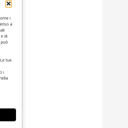
 come i
senso a
ali
e di
o può
 Le tue
o i
nella