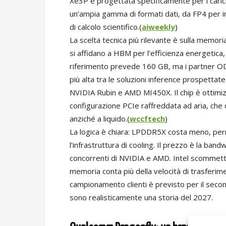
Xe3P e progettata specificamente per i carich
un’ampia gamma di formati dati, da FP4 per in
di calcolo scientifico.(
aiweekly
)
La scelta tecnica più rilevante è sulla memoria
si affidano a HBM per l’efficienza energetica
riferimento prevede 160 GB, ma i partner OD
più alta tra le soluzioni inference prospettat
NVIDIA Rubin e AMD MI450X. Il chip è ottimiz
configurazione PCIe raffreddata ad aria, che c
anziché a liquido.(
wccftech
)
La logica è chiara: LPDDR5X costa meno, per
l’infrastruttura di cooling. Il prezzo è la ban
concorrenti di NVIDIA e AMD. Intel scommette 
memoria conta più della velocità di trasferime
campionamento clienti è previsto per il secondo
sono realisticamente una storia del 2027.