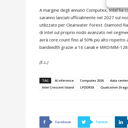
A margine degli annunci Computex, Intel ha 
saranno lanciati ufficialmente nel 2027 sul n
utilizzato per Clearwater Forest. Diamond Ra
di Intel sul proprio nodo avanzato nel segme
avrà core count fino al 50% più alto rispetto
bandwidth grazie a 16 canali e MRDIMM-128
(E.L.)
TAG
AI inference
Computex 2026
data center
Intel Crescent Island
LPDDR5X
Qualcomm Drago
Facebook
Twitter