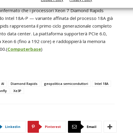
confermato che i processori Xeon 7 Diamond Rapids
odo Intel 18A-P — variante affinata del processo 18A già
pids rappresenta il primo ciclo generazionale completo
nto data center. La piattaforma supporterà PCIe 6.0,
 a Xeon 6 (fino a 192 core) e raddoppierà la memoria
00.(
Computerbase
)
 AI
Diamond Rapids
geopolitica semiconduttori
Intel 18A
nfly
Xe3P
Linkedin
Pinterest
Email