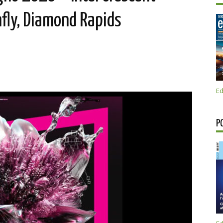
fly, Diamond Rapids
Ed
P