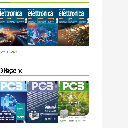
icola web
CB Magazine