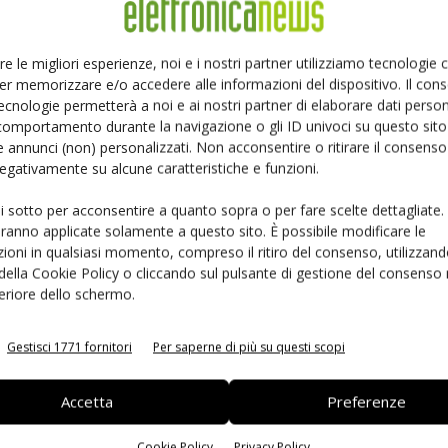
 prodotto, una dichiarazione di intenti
2026, il CEO di Qualcomm Cristiano Amon ha annunciato
re le migliori esperienze, noi e i nostri partner utilizziamo tecnologie
tti data center dell’azienda: CPU server, acceleratori AI
er memorizzare e/o accedere alle informazioni del dispositivo. Il con
ecnologie permetterà a noi e ai nostri partner di elaborare dati person
artner. Qualcomm sta preparando prodotti in tre
comportamento durante la navigazione o gli ID univoci su questo sito 
e ASIC. Il primo prodotto ASIC è atteso per la fine di
 annunci (non) personalizzati. Non acconsentire o ritirare il consens
a fonti stampa internazionali, il cliente potrebbe essere
 negativamente su alcune caratteristiche e funzioni.
I200 e AI250, con AI200 previsto nel 2026 e AI250 nel
ui sotto per acconsentire a quanto sopra o per fare scelte dettagliate.
aranno applicate solamente a questo sito. È possibile modificare le
all’Investor Day del 24 giugno a New York. Il titolo QCOM
ioni in qualsiasi momento, compreso il ritiro del consenso, utilizzand
che alla luce dell’attenzione mediatica concentrata sugli
 della Cookie Policy o cliccando sul pulsante di gestione del consenso 
e ha dominato l’agenda di Computex. Il recupero è stato
feriore dello schermo.
nquadrato Dragonfly come parte di una strategia più
ionale, dai wearable agli smartphone, ai PC, ai sistemi
Gestisci 1771 fornitori
Per saperne di più su questi scopi
idia
)
Accetta
Preferenze
 generazione confermato per il 2027
Cookie Policy
Privacy Policy