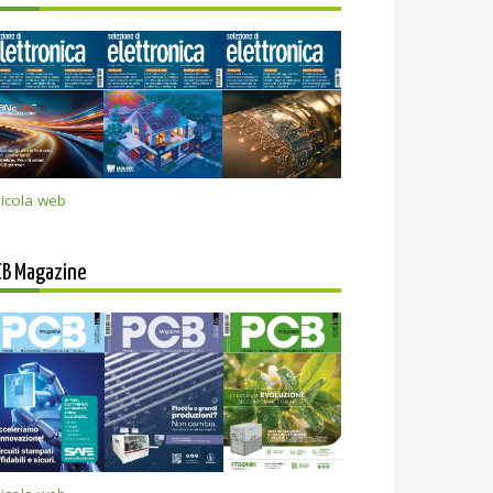
icola web
CB Magazine