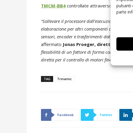
pulsanti
TMCM-BB4
controllate attraverso il modulo
parte in
“Sollevare il processore dall’esecuzione in tempo
elaborazione per altri componenti che consento
sensori, encoder e trasferimenti dati basati su cl
affermato
Jonas Proeger, direttore della
flessibilità di un fattore di forma condiviso e 
diretta per il controllo di motori fino a tre volt
TAG
Trinamic
Facebook
Twitter