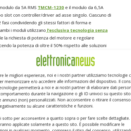
l modulo da 5A RMS
TMCM-1230
e il modulo da 6,5A
po slot con controller/driver ad asse singolo. Ciascuno di
fasi condividendo gli stessi fattori di forma e
rambi i moduli utilizzano
l’esclusiva tecnologia senza
le la richiesta di potenza del motore e regolare
cendo la potenza di oltre il 50% rispetto alle soluzioni
di campo
: Trinamic offre anche i moduli di tipo slot da 5A
re le migliori esperienze, noi e i nostri partner utilizziamo tecnologie
, due controller/driver ad orientamento di campo che
er memorizzare e/o accedere alle informazioni del dispositivo. Il con
ABN per il controllo ad orientamento di campo (o
ecnologie permetterà a noi e ai nostri partner di elaborare dati person
no motori in corrente continua a singola fase, motori
comportamento durante la navigazione o gli ID univoci su questo sito 
 3 fasi.
 annunci (non) personalizzati. Non acconsentire o ritirare il consens
 negativamente su alcune caratteristiche e funzioni.
ramente utilizzabile
: Per valutare velocemente le
ui sotto per acconsentire a quanto sopra o per fare scelte dettagliate.
to market, i progettisti possono liberamente utilizzare il
aranno applicate solamente a questo sito. È possibile modificare le
lle schede
ad asse singolo TMCM-BB1 o a 4 assi
ioni in qualsiasi momento, compreso il ritiro del consenso, utilizzand