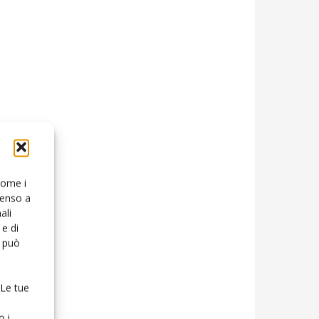
 come i
senso a
ali
e di
o può
 Le tue
o i