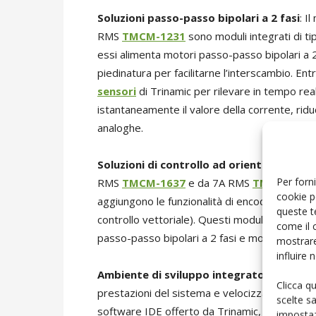
Soluzioni passo-passo bipolari a 2 fasi
: I
RMS
TMCM-1231
sono moduli integrati di ti
essi alimenta motori passo-passo bipolari a 2 
piedinatura per facilitarne l’interscambio. Ent
sensori
di Trinamic per rilevare in tempo rea
istantaneamente il valore della corrente, ridu
analoghe.
Soluzioni di controllo ad orientamento 
Per forni
RMS
TMCM-1637
e da 7A RMS
TMCM-1638
cookie p
aggiungono le funzionalità di encoder Hall e 
queste t
controllo vettoriale). Questi moduli supporta
come il 
passo-passo bipolari a 2 fasi e motori BLDC a
mostrare
influire
Ambiente di sviluppo integrato (IDE) libe
Clicca q
prestazioni del sistema e velocizzare il time 
scelte s
software IDE offerto da Trinamic, insieme a
impostaz