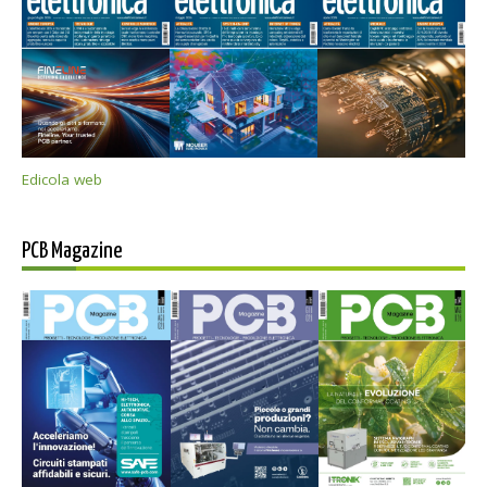
Edicola web
PCB Magazine