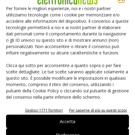
(International Maritime Organisation) ha lanciato un
Per fornire le migliori esperienze, noi e i nostri partner
programma per ridurre del 50% le emissioni di “gas serra”
utilizziamo tecnologie come i cookie per memorizzare e/o
entro il 2050, in armonia con lo SDG 3 delle Nazioni Unite.
accedere alle informazioni del dispositivo. Il consenso a queste
Dunque non sono previsti forti cambiamenti nelle emissioni
tecnologie permetterà a noi e ai nostri partner di elaborare
di GHG dovute al trasporto marittimo nei prossimi 10 anni,
dati personali come il comportamento durante la navigazione
o gli ID univoci su questo sito e di mostrare annunci (non)
anche se si ritiene che la tecnologia basata sull’idrogeno a
personalizzati. Non acconsentire o ritirare il consenso può
bordo delle navi farà passi da gigante.
influire negativamente su alcune caratteristiche e funzioni.
In più il fattore peso a bordo nave non è critico: per questo
Clicca qui sotto per acconsentire a quanto sopra o per fare
scelte dettagliate. Le tue scelte saranno applicate solamente a
motivo si potranno sperimentare varie soluzioni di “fuelcell”
questo sito. È possibile modificare le impostazioni in qualsiasi
e di stoccaggio del “combustibile”, cercando, entro il limite
momento, compreso il ritiro del consenso, utilizzando i
dei 10 anni, di pervenire a soluzioni “industriali”, nella
pulsanti della Cookie Policy o cliccando sul pulsante di gestione
consapevolezza che, tuttavia, le flotte non potranno
del consenso nella parte inferiore dello schermo.
essere completamente- e tutte sostituite in tempi così
Gestisci 1771 fornitori
Per saperne di più su questi scopi
brevi.
Accetta
Per quanto riguarda i sistemi di
trasporto via terra
e la
Preferenze