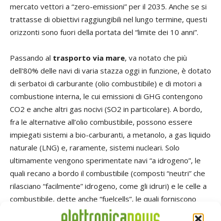
mercato vettori a “zero-emissioni” per il 2035. Anche se si
trattasse di obiettivi raggiungibili nel lungo termine, questi
orizzonti sono fuori della portata del “limite dei 10 anni”.
Passando al
trasporto via mare
, va notato che più
dell'80% delle navi di varia stazza oggi in funzione, è dotato
di serbatoi di carburante (olio combustibile) e di motori a
combustione interna, le cui emissioni di GHG contengono
CO2 e anche altri gas nocivi (SO2 in particolare). A bordo,
fra le alternative all’olio combustibile, possono essere
impiegati sistemi a bio-carburanti, a metanolo, a gas liquido
naturale (LNG) e, raramente, sistemi nucleari. Solo
ultimamente vengono sperimentate navi “a idrogeno”, le
quali recano a bordo il combustibile (composti “neutri” che
rilasciano “facilmente” idrogeno, come gli idruri) e le celle a
combustibile, dette anche “fuelcells”, le quali forniscono
energia elettrica ai motori e agli ausiliari. La IMO