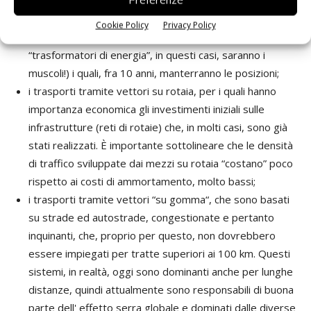
relativa riduzione del CO2 prodotto, ricordiamo:
Cookie Policy
Privacy Policy
i trasporti basati su animali o le biciclette (i
“trasformatori di energia”, in questi casi, saranno i
muscoli!) i quali, fra 10 anni, manterranno le posizioni;
i trasporti tramite vettori su rotaia, per i quali hanno
importanza economica gli investimenti iniziali sulle
infrastrutture (reti di rotaie) che, in molti casi, sono già
stati realizzati. È importante sottolineare che le densità
di traffico sviluppate dai mezzi su rotaia “costano” poco
rispetto ai costi di ammortamento, molto bassi;
i trasporti tramite vettori “su gomma“, che sono basati
su strade ed autostrade, congestionate e pertanto
inquinanti, che, proprio per questo, non dovrebbero
essere impiegati per tratte superiori ai 100 km. Questi
sistemi, in realtà, oggi sono dominanti anche per lunghe
distanze, quindi attualmente sono responsabili di buona
parte dell' effetto serra globale e dominati dalle diverse