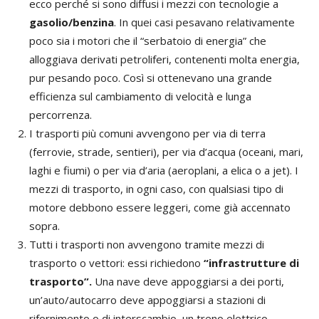
ecco perché si sono diffusi i mezzi con tecnologie a
gasolio/benzina
. In quei casi pesavano relativamente
poco sia i motori che il “serbatoio di energia” che
alloggiava derivati petroliferi, contenenti molta energia,
pur pesando poco. Così si ottenevano una grande
efficienza sul cambiamento di velocità e lunga
percorrenza.
I trasporti più comuni avvengono per via di terra
(ferrovie, strade, sentieri), per via d’acqua (oceani, mari,
laghi e fiumi) o per via d’aria (aeroplani, a elica o a jet). I
mezzi di trasporto, in ogni caso, con qualsiasi tipo di
motore debbono essere leggeri, come già accennato
sopra.
Tutti i trasporti non avvengono tramite mezzi di
trasporto o vettori: essi richiedono
“infrastrutture di
trasporto”.
Una nave deve appoggiarsi a dei porti,
un’auto/autocarro deve appoggiarsi a stazioni di
rifornimento o di interscambio, un treno elettrico