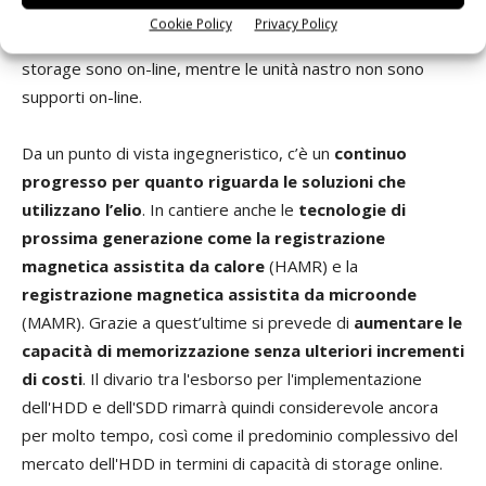
soluzioni non sono in diretta competizione con l'HDD e le
Cookie Policy
Privacy Policy
memorie flash, in quanto mentre le altre opzioni di data
storage sono on-line, mentre le unità nastro non sono
supporti on-line.
Da un punto di vista ingegneristico, c’è un
continuo
progresso per quanto riguarda le soluzioni che
utilizzano l’elio
. In cantiere anche le
tecnologie di
prossima generazione come la registrazione
magnetica assistita da calore
(HAMR) e la
registrazione magnetica assistita da microonde
(MAMR). Grazie a quest’ultime si prevede di
aumentare le
capacità di memorizzazione senza ulteriori incrementi
di costi
. Il divario tra l'esborso per l'implementazione
dell'HDD e dell'SDD rimarrà quindi considerevole ancora
per molto tempo, così come il predominio complessivo del
mercato dell'HDD in termini di capacità di storage online.