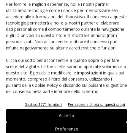
Per fornire le migliori esperienze, noi e i nostri partner
non presuppongo l’utilizzo di singole unità discrete, ma di
utilizziamo tecnologie come i cookie per memorizzare e/o
soluzioni su larga scala. Per implementazioni di questo
accedere alle informazioni del dispositivo. Il consenso a queste
genere,
più HDD configurati sono in grado di
tecnologie permetterà a noi e ai nostri partner di elaborare
raggiungere cifre di IOPS molto elevate, pur essendo
dati personali come il comportamento durante la navigazione
o gli ID univoci su questo sito e di mostrare annunci (non)
estremamente convenienti dal punto di vista
personalizzati. Non acconsentire o ritirare il consenso può
economico
.
influire negativamente su alcune caratteristiche e funzioni.
Quando si sceglie l’unità di storage più adatta alle proprie
Clicca qui sotto per acconsentire a quanto sopra o per fare
scelte dettagliate. Le tue scelte saranno applicate solamente a
esigenze,
il primo fattore che viene preso in
questo sito. È possibile modificare le impostazioni in qualsiasi
considerazione, generalmente è il rapporto
momento, compreso il ritiro del consenso, utilizzando i
prezzo/GB
. Anche se i costi degli SSD sono diminuiti,
pulsanti della Cookie Policy o cliccando sul pulsante di gestione
restano superiori a quelli degli HDD. Inoltre,
i progressi
del consenso nella parte inferiore dello schermo.
nella progettazione degli HDD si traducono in
Gestisci 1771 fornitori
Per saperne di più su questi scopi
ulteriori risparmi sui costi
. Anche le
unità nastro
svolgeranno un ruolo importante, in quanto sono
Accetta
sicuramente
il modo più economico per memorizzare i
dati quando si tratta di costi per capacità
, ma queste
Preferenze