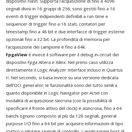
dispositivi Flash. Supporta l'acquisizione di fino a 4096
segnali divisi in 16 gruppi di 256; sono gestiti fino a 16
eventi di trigger indipendenti definibili a run-time e
sequencer di trigger fino a 16 stati, contatori per
timestamp fino a 48 bit e due interfacce di trigger esterne
opzionali fino a 32 bit. La profondità di memoria per
l'acquisizione dei campione è fino a 64k.
FpgaView
è invece il software per il debug in-circuit dei
dispositivi Fpga Altera e Xilinx. Nel primo caso utilizza
direttamente il Logic Analyzer Interface incluso in Quartus
II. Nel secondo, si basa invece su una versione dedicata
dell'OCI generator; le funzionalità sono del tutto simili a
quanto disponibile in Logic Navigator per Actel con
modalità di acquisizione sincrona (con la possibilità di
specificare il fronte attivo del clock) e asincrona, fino a 64
banchi ognuno composto al più da 128 segnali, general
purpose I/O fino a 64 bit per acquisire informazioni di tipo
statico o pilotare segnali di controllo. L'applicazione host di