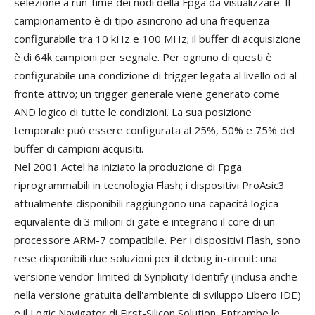
selezione a run-time dei nodi della Fpga da visualizzare. Il
campionamento è di tipo asincrono ad una frequenza
configurabile tra 10 kHz e 100 MHz; il buffer di acquisizione
è di 64k campioni per segnale. Per ognuno di questi è
configurabile una condizione di trigger legata al livello od al
fronte attivo; un trigger generale viene generato come
AND logico di tutte le condizioni. La sua posizione
temporale può essere configurata al 25%, 50% e 75% del
buffer di campioni acquisiti.
Nel 2001 Actel ha iniziato la produzione di Fpga
riprogrammabili in tecnologia Flash; i dispositivi ProAsic3
attualmente disponibili raggiungono una capacità logica
equivalente di 3 milioni di gate e integrano il core di un
processore ARM-7 compatibile. Per i dispositivi Flash, sono
rese disponibili due soluzioni per il debug in-circuit: una
versione vendor-limited di Synplicity Identify (inclusa anche
nella versione gratuita dell'ambiente di sviluppo Libero IDE)
e il Logic Navigator di First-Silicon Solution. Entrambe le