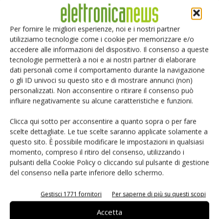
acquisizione è configurabile in tempo reale e con la
risoluzione del singolo campione come per i tradizionali
Per fornire le migliori esperienze, noi e i nostri partner
analizzatori di stato.
utilizziamo tecnologie come i cookie per memorizzare e/o
L'ILA/OPB e l'ILA/PLB sono versioni particolari del core ILA
accedere alle informazioni del dispositivo. Il consenso a queste
tecnologie permetterà a noi e ai nostri partner di elaborare
per il monitoring, rispettivamente, dei bus IBM
dati personali come il comportamento durante la navigazione
CoreConnect OPB e PLB utilizzati dai processori
o gli ID univoci su questo sito e di mostrare annunci (non)
embedded MicroBlaze e PowerPC405. Oltre alla
personalizzati. Non acconsentire o ritirare il consenso può
funzionalità di monitoring, l'ILA/OPB include inoltre un
influire negativamente su alcune caratteristiche e funzioni.
protocol checker in grado di rilevare fino a 32 violazioni
Clicca qui sotto per acconsentire a quanto sopra o per fare
della specifica, tra le quali, ad esempio, una variazione del
scelte dettagliate. Le tue scelte saranno applicate solamente a
campo dati durante un'operazione di scrittura prima del
questo sito. È possibile modificare le impostazioni in qualsiasi
completamento del ciclo di bus.
momento, compreso il ritiro del consenso, utilizzando i
pulsanti della Cookie Policy o cliccando sul pulsante di gestione
Qualora le capacità di debug dell'ILA non siamo sufficienti, è
del consenso nella parte inferiore dello schermo.
possibile utilizzare un analizzatore di stato esterno od un
oscilloscopio mixed-signal di Agilent connesso mediante
Gestisci 1771 fornitori
Per saperne di più su questi scopi
core ACT2. Sono supportate tutte le tecnologie di probing
Accetta
previste da Agilent; I/O standard, capacità di driving e