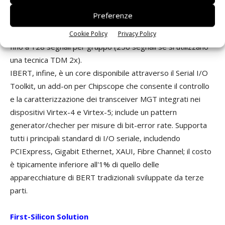
slew-rate di uscita sono configurabile sulla base del singolo
Preferenze
pin. Si è in grado in questo modo di acquisire
selettivamente fino a 64 gruppi di segnali di ingresso con
Cookie Policy
Privacy Policy
fino a 128 segnali per gruppo (256 segnali se si utilizzano
una tecnica TDM 2x).
IBERT, infine, è un core disponibile attraverso il Serial I/O
Toolkit, un add-on per Chipscope che consente il controllo
e la caratterizzazione dei transceiver MGT integrati nei
dispositivi Virtex-4 e Virtex-5; include un pattern
generator/checher per misure di bit-error rate. Supporta
tutti i principali standard di I/O seriale, includendo
PCIExpress, Gigabit Ethernet, XAUI, Fibre Channel; il costo
è tipicamente inferiore all'1% di quello delle
apparecchiature di BERT tradizionali sviluppate da terze
parti.
First-Silicon Solution