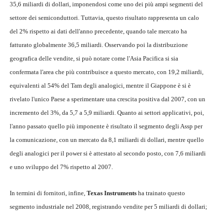
35,6 miliardi di dollari, imponendosi come uno dei più ampi segmenti del
settore dei semiconduttori. Tuttavia, questo risultato rappresenta un calo
del 2% rispetto ai dati dell'anno precedente, quando tale mercato ha
fatturato globalmente 36,5 miliardi. Osservando poi la distribuzione
geografica delle vendite, si può notare come l'Asia Pacifica si sia
confermata l'area che più contribuisce a questo mercato, con 19,2 miliardi,
equivalenti al 54% del Tam degli analogici, mentre il Giappone è si è
rivelato l'unico Paese a sperimentare una crescita positiva dal 2007, con un
incremento del 3%, da 5,7 a 5,9 miliardi. Quanto ai settori applicativi, poi,
l'anno passato quello più imponente è risultato il segmento degli Assp per
la comunicazione, con un mercato da 8,1 miliardi di dollari, mentre quello
degli analogici per il power si è attestato al secondo posto, con 7,6 miliardi
e uno sviluppo del 7% rispetto al 2007.
In termini di fornitori, infine,
Texas Instruments
ha trainato questo
segmento industriale nel 2008, registrando vendite per 5 miliardi di dollari;