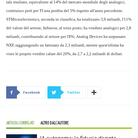
tale risultato, equivalente al 14% del mercato mondiale degli analogici,
costituisce però per TI una perdita del 5% rispetto all'anno precedente.
STMicroelectronics, seconda in classifica, ha totalizzato 3,9 miliardi, l'11%
del valore del settore; Infineon, al terzo posto, ha venduto analogici per 2,8
miliardi, contribuendo al settore per l'8%; Analog Devices ha sorpassato
NXP, raggiungendo un fatturato da 2,3 miliardi, mentre quest'ultima ha
visto le proprie vendite calare del 20%, da 2,7 a 2,2 miliardi di dollari.
Facebook
Twitter
ARTICOLI CORRELATI
ALTRO DALL'AUTORE
IA autonoma: la fiducia diventa