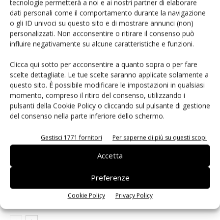
tecnologie permetterà a noi e ai nostri partner di elaborare
Facebook
Twitter
dati personali come il comportamento durante la navigazione
o gli ID univoci su questo sito e di mostrare annunci (non)
personalizzati. Non acconsentire o ritirare il consenso può
influire negativamente su alcune caratteristiche e funzioni.
ARTICOLI CORRELATI
ALTRO DALL'AUTORE
Clicca qui sotto per acconsentire a quanto sopra o per fare
scelte dettagliate. Le tue scelte saranno applicate solamente a
Isolatori a stato solido per
questo sito. È possibile modificare le impostazioni in qualsiasi
l’automazione industriale
momento, compreso il ritiro del consenso, utilizzando i
pulsanti della Cookie Policy o cliccando sul pulsante di gestione
del consenso nella parte inferiore dello schermo.
Renesas lancia la piattaforma
MRDIMM Gen 3
Gestisci 1771 fornitori
Per saperne di più su questi scopi
Accetta
TDK e LG Innotek insieme sui sensori
Preferenze
per robot umanoidi
Cookie Policy
Privacy Policy