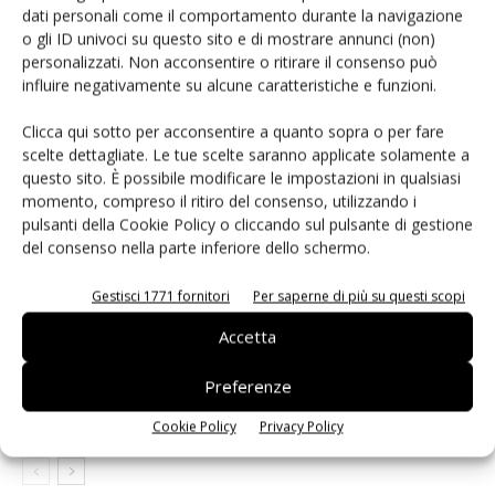
dati personali come il comportamento durante la navigazione
o gli ID univoci su questo sito e di mostrare annunci (non)
personalizzati. Non acconsentire o ritirare il consenso può
influire negativamente su alcune caratteristiche e funzioni.
ARTICOLI CORRELATI
ALTRO DALL'AUTORE
Clicca qui sotto per acconsentire a quanto sopra o per fare
Semiconduttori: boom di
scelte dettagliate. Le tue scelte saranno applicate solamente a
apparecchiature di metrologia e
questo sito. È possibile modificare le impostazioni in qualsiasi
momento, compreso il ritiro del consenso, utilizzando i
ispezione
pulsanti della Cookie Policy o cliccando sul pulsante di gestione
del consenso nella parte inferiore dello schermo.
Assemblaggio componenti
elettronici: cresce mercato saldatura
Gestisci 1771 fornitori
Per saperne di più su questi scopi
Accetta
Protezioni reciproche programmate
Preferenze
Cookie Policy
Privacy Policy