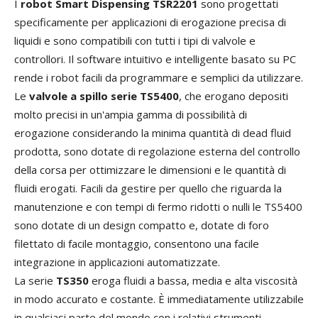
I
robot Smart Dispensing TSR2201
sono progettati
specificamente per applicazioni di erogazione precisa di
liquidi e sono compatibili con tutti i tipi di valvole e
controllori. Il software intuitivo e intelligente basato su PC
rende i robot facili da programmare e semplici da utilizzare.
Le
valvole a spillo serie TS5400
, che erogano depositi
molto precisi in un'ampia gamma di possibilità di
erogazione considerando la minima quantità di dead fluid
prodotta, sono dotate di regolazione esterna del controllo
della corsa per ottimizzare le dimensioni e le quantità di
fluidi erogati. Facili da gestire per quello che riguarda la
manutenzione e con tempi di fermo ridotti o nulli le TS5400
sono dotate di un design compatto e, dotate di foro
filettato di facile montaggio, consentono una facile
integrazione in applicazioni automatizzate.
La serie
TS350
eroga fluidi a bassa, media e alta viscosità
in modo accurato e costante. È immediatamente utilizzabile
in qualsiasi parte del mondo con i relativi strumenti,