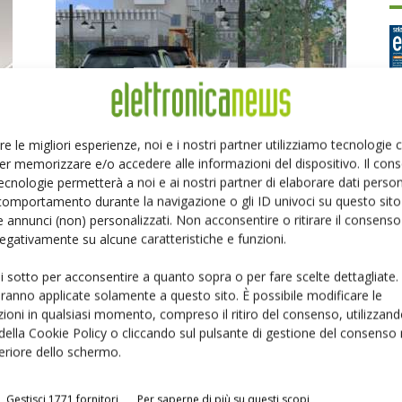
re le migliori esperienze, noi e i nostri partner utilizziamo tecnologie
Stazioni di ricarica elettrica sempre disponibili
er memorizzare e/o accedere alle informazioni del dispositivo. Il con
Ed
grazie a Turck Banner
ecnologie permetterà a noi e ai nostri partner di elaborare dati person
Massimiliano Luce
-
6 Luglio 2021
comportamento durante la navigazione o gli ID univoci su questo sito 
 annunci (non) personalizzati. Non acconsentire o ritirare il consens
P
 negativamente su alcune caratteristiche e funzioni.
ui sotto per acconsentire a quanto sopra o per fare scelte dettagliate.
aranno applicate solamente a questo sito. È possibile modificare le
ioni in qualsiasi momento, compreso il ritiro del consenso, utilizzand
 della Cookie Policy o cliccando sul pulsante di gestione del consenso 
feriore dello schermo.
Nuove barriere di sicurezza firmate Turck Banner
Gestisci 1771 fornitori
Per saperne di più su questi scopi