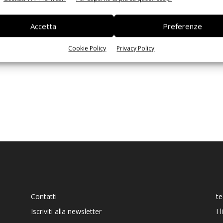
Ed
Massimiliano Luce
-
7 Gennaio 2019
Accetta
Preferenze
Cookie Policy
Privacy Policy
Contatti
t
Iscriviti alla newsletter
I 