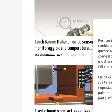
Per forni
Turck Banner Italia: un unico sensore per il
cookie p
monitoraggio della temperatura...
queste t
Massimiliano Luce
-
29 Luglio 2021
come il 
mostrare
influire
Clicca q
scelte s
impostaz
pulsanti
parte in
Trasferimento contactless di segnali di