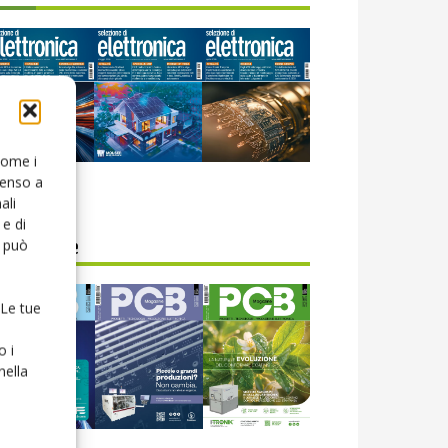
 come i
senso a
icola web
ali
e di
o può
CB Magazine
 Le tue
o i
nella