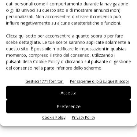
dati personali come il comportamento durante la navigazione
PCB Magazine
o gli ID univoci su questo sito e di mostrare annunci (non)
personalizzati. Non acconsentire o ritirare il consenso può
influire negativamente su alcune caratteristiche e funzioni.
Clicca qui sotto per acconsentire a quanto sopra o per fare
scelte dettagliate. Le tue scelte saranno applicate solamente a
questo sito. È possibile modificare le impostazioni in qualsiasi
momento, compreso il ritiro del consenso, utilizzando i
pulsanti della Cookie Policy o cliccando sul pulsante di gestione
del consenso nella parte inferiore dello schermo.
Gestisci 1771 fornitori
Per saperne di più su questi scopi
Edicola web
Accetta
Preferenze
ISCRIVITI ALLA NEWSLETTER
Cookie Policy
Privacy Policy