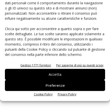
dati personali come il comportamento durante la navigazione
PCB Magazine
o gli ID univoci su questo sito e di mostrare annunci (non)
personalizzati. Non acconsentire o ritirare il consenso può
influire negativamente su alcune caratteristiche e funzioni.
Clicca qui sotto per acconsentire a quanto sopra o per fare
scelte dettagliate. Le tue scelte saranno applicate solamente a
questo sito. È possibile modificare le impostazioni in qualsiasi
momento, compreso il ritiro del consenso, utilizzando i
pulsanti della Cookie Policy o cliccando sul pulsante di gestione
del consenso nella parte inferiore dello schermo.
Gestisci 1771 fornitori
Per saperne di più su questi scopi
Edicola web
Accetta
Preferenze
ISCRIVITI ALLA NEWSLETTER
Cookie Policy
Privacy Policy