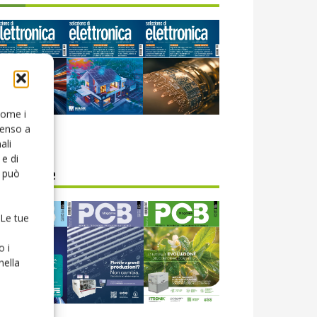
 come i
senso a
icola web
ali
e di
o può
CB Magazine
 Le tue
o i
nella