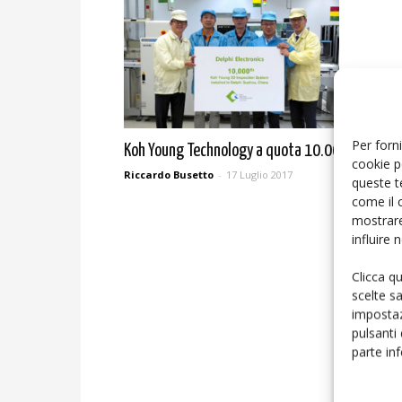
Per forni
Koh Young Technology a quota 10.000
cookie p
Riccardo Busetto
-
17 Luglio 2017
queste t
come il 
mostrare
influire
Clicca q
scelte s
impostaz
pulsanti
parte in