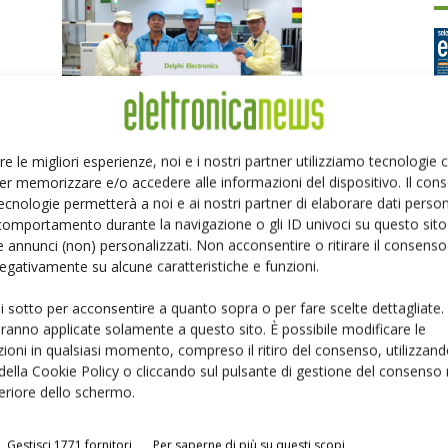
re le migliori esperienze, noi e i nostri partner utilizziamo tecnologie
10,000th Inspection System for Koh Young
er memorizzare e/o accedere alle informazioni del dispositivo. Il con
Ed
Riccardo Busetto
-
17 Luglio 2017
ecnologie permetterà a noi e ai nostri partner di elaborare dati person
comportamento durante la navigazione o gli ID univoci su questo sito 
 annunci (non) personalizzati. Non acconsentire o ritirare il consens
P
 negativamente su alcune caratteristiche e funzioni.
ui sotto per acconsentire a quanto sopra o per fare scelte dettagliate.
aranno applicate solamente a questo sito. È possibile modificare le
ioni in qualsiasi momento, compreso il ritiro del consenso, utilizzand
 della Cookie Policy o cliccando sul pulsante di gestione del consenso 
feriore dello schermo.
Gestisci 1771 fornitori
Per saperne di più su questi scopi