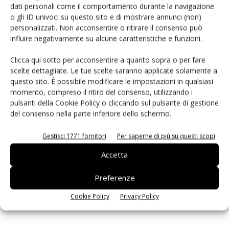
dati personali come il comportamento durante la navigazione
PCB Magazine
o gli ID univoci su questo sito e di mostrare annunci (non)
personalizzati. Non acconsentire o ritirare il consenso può
influire negativamente su alcune caratteristiche e funzioni.
Clicca qui sotto per acconsentire a quanto sopra o per fare
scelte dettagliate. Le tue scelte saranno applicate solamente a
questo sito. È possibile modificare le impostazioni in qualsiasi
momento, compreso il ritiro del consenso, utilizzando i
pulsanti della Cookie Policy o cliccando sul pulsante di gestione
del consenso nella parte inferiore dello schermo.
Gestisci 1771 fornitori
Per saperne di più su questi scopi
Edicola web
Accetta
Preferenze
ISCRIVITI ALLA NEWSLETTER
Cookie Policy
Privacy Policy