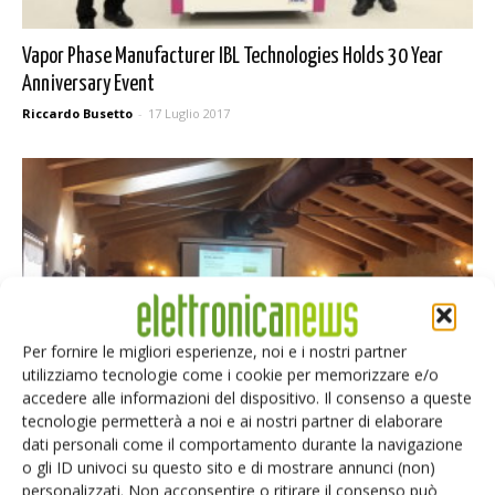
Vapor Phase Manufacturer IBL Technologies Holds 30 Year
Anniversary Event
Riccardo Busetto
-
17 Luglio 2017
Per fornire le migliori esperienze, noi e i nostri partner
utilizziamo tecnologie come i cookie per memorizzare e/o
accedere alle informazioni del dispositivo. Il consenso a queste
tecnologie permetterà a noi e ai nostri partner di elaborare
Sette anni di presentazioni
dati personali come il comportamento durante la navigazione
o gli ID univoci su questo sito e di mostrare annunci (non)
Riccardo Busetto
-
18 Marzo 2015
personalizzati. Non acconsentire o ritirare il consenso può