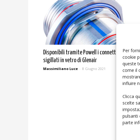
Per forni
Disponibili tramite Powell i connettori ermetici
cookie p
sigillati in vetro di Glenair
queste t
Massimiliano Luce
-
8 Giugno 2021
come il 
mostrare
influire
Clicca q
scelte s
impostaz
pulsanti
parte in