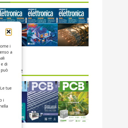
 come i
senso a
icola web
ali
e di
o può
CB Magazine
 Le tue
o i
nella