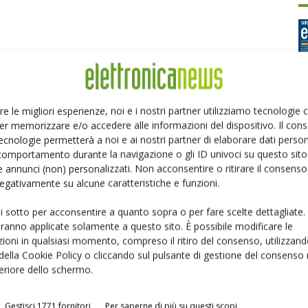
re le migliori esperienze, noi e i nostri partner utilizziamo tecnologie
er memorizzare e/o accedere alle informazioni del dispositivo. Il con
Ed
ecnologie permetterà a noi e ai nostri partner di elaborare dati person
comportamento durante la navigazione o gli ID univoci su questo sito 
 annunci (non) personalizzati. Non acconsentire o ritirare il consens
P
 negativamente su alcune caratteristiche e funzioni.
ui sotto per acconsentire a quanto sopra o per fare scelte dettagliate.
aranno applicate solamente a questo sito. È possibile modificare le
ioni in qualsiasi momento, compreso il ritiro del consenso, utilizzand
 della Cookie Policy o cliccando sul pulsante di gestione del consenso 
feriore dello schermo.
Gestisci 1771 fornitori
Per saperne di più su questi scopi