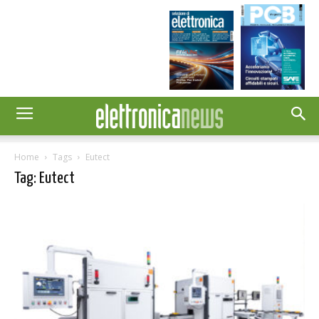
Home
Tags
Eutect
Tag: Eutect