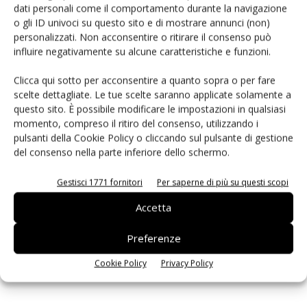
dati personali come il comportamento durante la navigazione
PCB Magazine
o gli ID univoci su questo sito e di mostrare annunci (non)
personalizzati. Non acconsentire o ritirare il consenso può
influire negativamente su alcune caratteristiche e funzioni.
Clicca qui sotto per acconsentire a quanto sopra o per fare
scelte dettagliate. Le tue scelte saranno applicate solamente a
questo sito. È possibile modificare le impostazioni in qualsiasi
momento, compreso il ritiro del consenso, utilizzando i
pulsanti della Cookie Policy o cliccando sul pulsante di gestione
del consenso nella parte inferiore dello schermo.
Gestisci 1771 fornitori
Per saperne di più su questi scopi
Edicola web
Accetta
Preferenze
ISCRIVITI ALLA NEWSLETTER
Cookie Policy
Privacy Policy