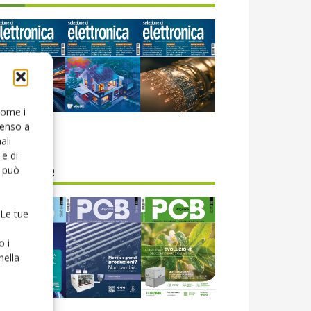
 come i
senso a
icola web
ali
e di
o può
CB Magazine
 Le tue
o i
nella