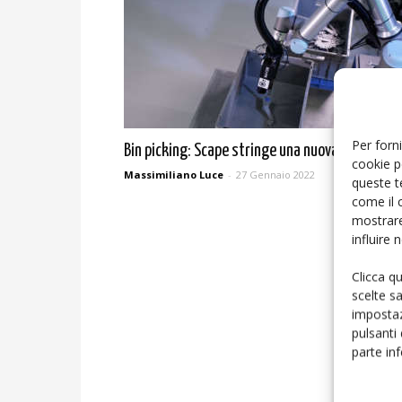
Per forni
Bin picking: Scape stringe una nuova partnersh
cookie p
Massimiliano Luce
-
27 Gennaio 2022
queste t
come il 
mostrare
influire
Clicca q
scelte s
impostaz
pulsanti
parte in