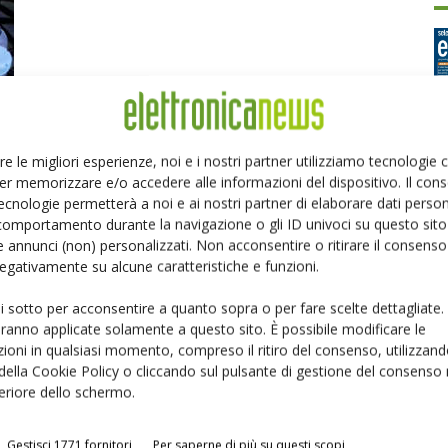
re le migliori esperienze, noi e i nostri partner utilizziamo tecnologie
ip
er memorizzare e/o accedere alle informazioni del dispositivo. Il con
Ed
ecnologie permetterà a noi e ai nostri partner di elaborare dati person
comportamento durante la navigazione o gli ID univoci su questo sito 
 annunci (non) personalizzati. Non acconsentire o ritirare il consens
P
 negativamente su alcune caratteristiche e funzioni.
ui sotto per acconsentire a quanto sopra o per fare scelte dettagliate.
aranno applicate solamente a questo sito. È possibile modificare le
ioni in qualsiasi momento, compreso il ritiro del consenso, utilizzand
 della Cookie Policy o cliccando sul pulsante di gestione del consenso 
feriore dello schermo.
Gestisci 1771 fornitori
Per saperne di più su questi scopi