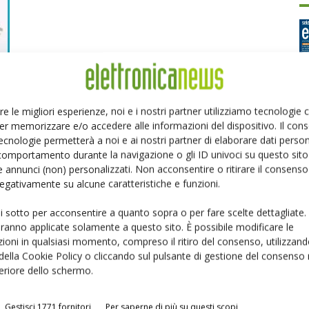
re le migliori esperienze, noi e i nostri partner utilizziamo tecnologie
er memorizzare e/o accedere alle informazioni del dispositivo. Il con
Ed
ecnologie permetterà a noi e ai nostri partner di elaborare dati person
comportamento durante la navigazione o gli ID univoci su questo sito 
 annunci (non) personalizzati. Non acconsentire o ritirare il consens
P
 negativamente su alcune caratteristiche e funzioni.
ui sotto per acconsentire a quanto sopra o per fare scelte dettagliate.
aranno applicate solamente a questo sito. È possibile modificare le
ioni in qualsiasi momento, compreso il ritiro del consenso, utilizzand
 della Cookie Policy o cliccando sul pulsante di gestione del consenso 
feriore dello schermo.
Gestisci 1771 fornitori
Per saperne di più su questi scopi