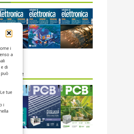
 come i
senso a
icola web
ali
e di
o può
CB Magazine
 Le tue
o i
nella