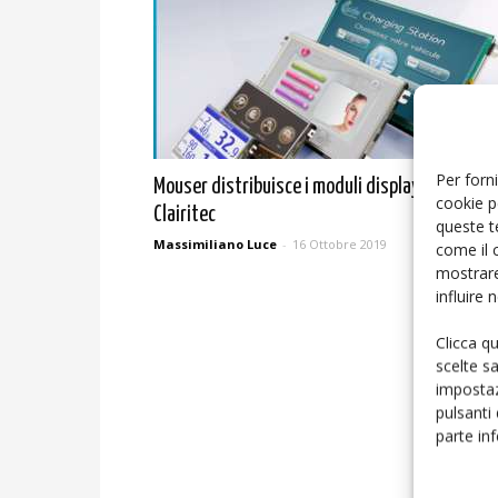
Per forni
Mouser distribuisce i moduli display HMI di
cookie p
Clairitec
queste t
Massimiliano Luce
-
16 Ottobre 2019
come il 
mostrare
influire
Clicca q
scelte s
impostaz
pulsanti
parte in