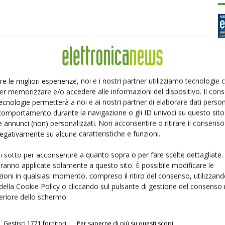
re le migliori esperienze, noi e i nostri partner utilizziamo tecnologie
d
er memorizzare e/o accedere alle informazioni del dispositivo. Il con
Ed
ecnologie permetterà a noi e ai nostri partner di elaborare dati person
comportamento durante la navigazione o gli ID univoci su questo sito 
 annunci (non) personalizzati. Non acconsentire o ritirare il consens
P
 negativamente su alcune caratteristiche e funzioni.
ui sotto per acconsentire a quanto sopra o per fare scelte dettagliate.
aranno applicate solamente a questo sito. È possibile modificare le
ioni in qualsiasi momento, compreso il ritiro del consenso, utilizzand
 della Cookie Policy o cliccando sul pulsante di gestione del consenso 
feriore dello schermo.
Gestisci 1771 fornitori
Per saperne di più su questi scopi