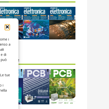
 come i
senso a
icola web
ali
e di
o può
CB Magazine
 Le tue
o i
nella