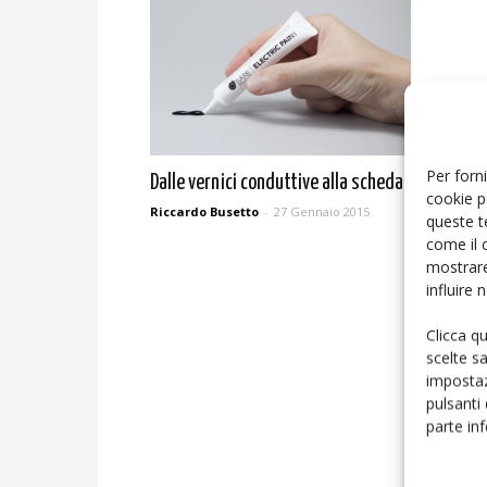
Per forni
Dalle vernici conduttive alla scheda Touch Boar
cookie p
Riccardo Busetto
-
27 Gennaio 2015
queste t
come il 
mostrare
influire
Clicca q
scelte s
impostaz
pulsanti
parte in