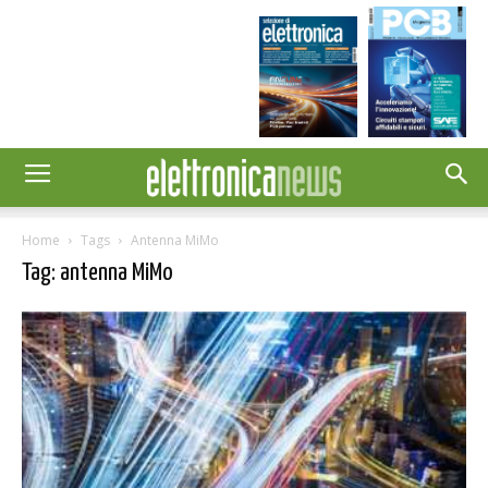
Home
Tags
Antenna MiMo
Tag: antenna MiMo