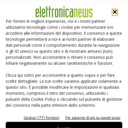
Selezione di elettronica
Per fornire le migliori esperienze, noi e i nostri partner
utilizziamo tecnologie come i cookie per memorizzare e/o
accedere alle informazioni del dispositivo. Il consenso a queste
tecnologie permetterà a noi e ai nostri partner di elaborare
dati personali come il comportamento durante la navigazione
o gli ID univoci su questo sito e di mostrare annunci (non)
personalizzati. Non acconsentire o ritirare il consenso può
influire negativamente su alcune caratteristiche e funzioni.
Edicola web
Clicca qui sotto per acconsentire a quanto sopra o per fare
scelte dettagliate. Le tue scelte saranno applicate solamente a
questo sito. È possibile modificare le impostazioni in qualsiasi
PCB Magazine
momento, compreso il ritiro del consenso, utilizzando i
pulsanti della Cookie Policy o cliccando sul pulsante di gestione
del consenso nella parte inferiore dello schermo.
Gestisci 1771 fornitori
Per saperne di più su questi scopi