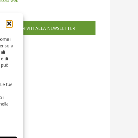
icola web
ISCRIVITI ALLA NEWSLETTER
 come i
senso a
ali
e di
o può
 Le tue
o i
nella