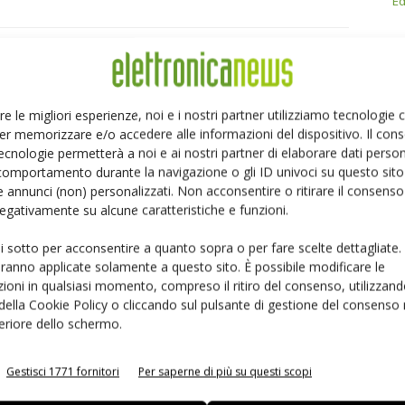
Ed
Linkedin
Pinterest
Email
re le migliori esperienze, noi e i nostri partner utilizziamo tecnologie
er memorizzare e/o accedere alle informazioni del dispositivo. Il con
ecnologie permetterà a noi e ai nostri partner di elaborare dati person
comportamento durante la navigazione o gli ID univoci su questo sito 
 annunci (non) personalizzati. Non acconsentire o ritirare il consens
 negativamente su alcune caratteristiche e funzioni.
ui sotto per acconsentire a quanto sopra o per fare scelte dettagliate.
aranno applicate solamente a questo sito. È possibile modificare le
ioni in qualsiasi momento, compreso il ritiro del consenso, utilizzand
 della Cookie Policy o cliccando sul pulsante di gestione del consenso 
feriore dello schermo.
PCIM Europe 2026: SiC di
Toshiba amplia i MOSFET 80 V per
Gestisci 1771 fornitori
Per saperne di più su questi scopi
razione e IEGT da 6500
sistemi automotive a 48 V