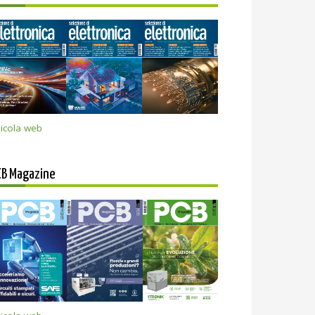
icola web
CB Magazine