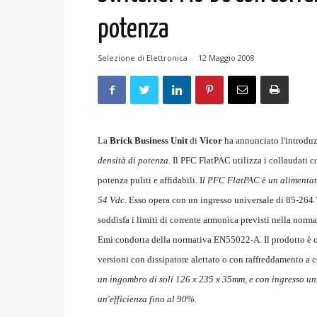
potenza
Selezione di Elettronica
-
12 Maggio 2008
La
Brick Business Unit
di
Vicor
ha annunciato l'introdu
densità di potenza.
Il PFC FlatPAC utilizza i collaudati 
potenza puliti e affidabili. I
l PFC FlatPAC è un alimentato
54 Vdc.
Esso opera con un ingresso universale di 85-264 Va
soddisfa i limiti di corrente armonica previsti nella norma
Emi condotta della normativa EN55022-A. Il prodotto è of
versioni con dissipatore alettato o con raffreddamento a
un ingombro di soli 126 x 235 x 35mm, e con ingresso uni
un'efficienza fino al 90%.