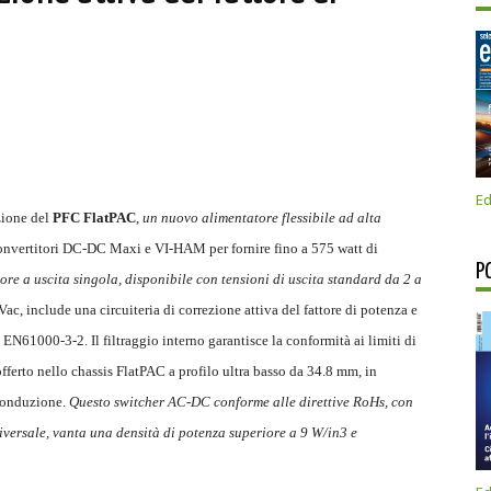
Ed
zione del
PFC FlatPAC
,
un nuovo alimentatore flessibile ad alta
convertitori DC-DC Maxi e VI-HAM per fornire fino a 575 watt di
P
re a uscita singola, disponibile con tensioni di uscita standard da 2 a
c, include una circuiteria di correzione attiva del fattore di potenza e
 EN61000-3-2. Il filtraggio interno garantisce la conformità ai limiti di
ferto nello chassis FlatPAC a profilo ultra basso da 34.8 mm, in
 conduzione.
Questo switcher AC-DC conforme alle direttive RoHs, con
versale, vanta una densità di potenza superiore a 9 W/in3 e