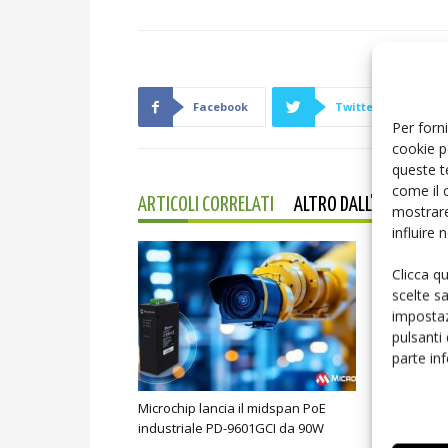
Facebook
Twitter
Per forni
cookie p
queste t
come il 
ARTICOLI CORRELATI
ALTRO DALL'AUTORE
mostrare
influire
Clicca q
scelte s
impostaz
pulsanti
parte in
Microchip lancia il midspan PoE
Toshiba al 
industriale PD-9601GCI da 90W
nuova gene