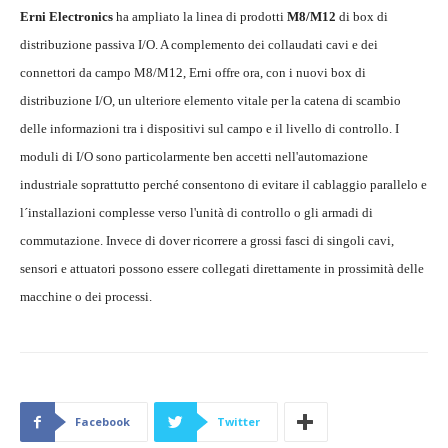
Erni Electronics
ha ampliato la linea di prodotti
M8/M12
di box di
distribuzione passiva I/O. A complemento dei collaudati cavi e dei
connettori da campo M8/M12, Erni offre ora, con i nuovi box di
distribuzione I/O, un ulteriore elemento vitale per la catena di scambio
delle informazioni tra i dispositivi sul campo e il livello di controllo. I
moduli di I/O sono particolarmente ben accetti nell'automazione
industriale soprattutto perché consentono di evitare il cablaggio parallelo e
l´installazioni complesse verso l'unità di controllo o gli armadi di
commutazione. Invece di dover ricorrere a grossi fasci di singoli cavi,
sensori e attuatori possono essere collegati direttamente in prossimità delle
macchine o dei processi.
Facebook
Twitter