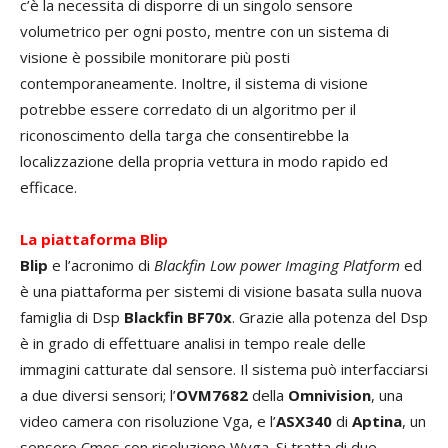
c’è la necessita di disporre di un singolo sensore
volumetrico per ogni posto, mentre con un sistema di
visione è possibile monitorare più posti
contemporaneamente. Inoltre, il sistema di visione
potrebbe essere corredato di un algoritmo per il
riconoscimento della targa che consentirebbe la
localizzazione della propria vettura in modo rapido ed
efficace.
La piattaforma Blip
Blip
e l’acronimo di
Blackfin Low power Imaging Platform
ed
è una piattaforma per sistemi di visione basata sulla nuova
famiglia di Dsp
Blackfin BF70x
. Grazie alla potenza del Dsp
è in grado di effettuare analisi in tempo reale delle
immagini catturate dal sensore. Il sistema può interfacciarsi
a due diversi sensori; l’
OVM7682
della
Omnivision
, una
video camera con risoluzione Vga, e l’
ASX340
di
Aptina
, un
sensore Cmos con risoluzione Wvga. Si tratta di due