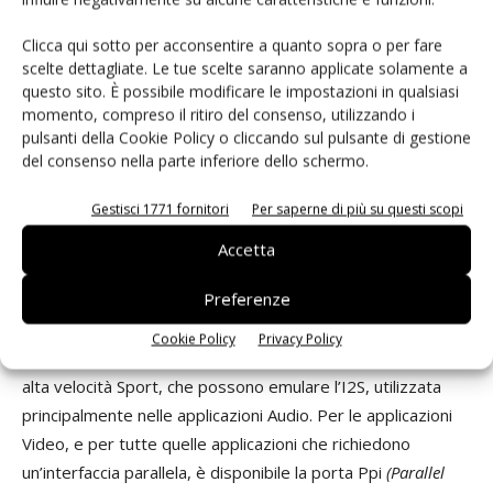
256KB, 512KB e 1MB, ed è provvista di codice per la
correzione degli errori. La memoria L2 si completa con
Clicca qui sotto per acconsentire a quanto sopra o per fare
scelte dettagliate. Le tue scelte saranno applicate solamente a
512KB di Rom che, a richiesta, può essere programmata
questo sito. È possibile modificare le impostazioni in qualsiasi
su misura per l’applicazione dell’utente. È infine prevista
momento, compreso il ritiro del consenso, utilizzando i
un’interfaccia verso una memoria di terzo livello (L3)
pulsanti della Cookie Policy o cliccando sul pulsante di gestione
esterna, del tipo 16 bit - Lpddr e Ddr2 (fino a 200 MHz). Al
del consenso nella parte inferiore dello schermo.
fine di preservare l’integrità e la riservatezza dei dati e dai
Gestisci 1771 fornitori
Per saperne di più su questi scopi
programmi il dispositivo è dotato di una funzione
Security
Crypto Engine.
A livello di periferiche il Dsp è dotato degli
Accetta
standard di comunicazione maggiormente utilizzati in
Preferenze
ambito industriale. Abbiamo le classiche linee di
comunicazione seriale Uart, Spi, I2C, la QuadSpi, gli
Cookie Policy
Privacy Policy
standard Can e Usb e le linee di comunicazione seriale ad
alta velocità Sport, che possono emulare l’I2S, utilizzata
principalmente nelle applicazioni Audio. Per le applicazioni
Video, e per tutte quelle applicazioni che richiedono
un’interfaccia parallela, è disponibile la porta Ppi
(Parallel