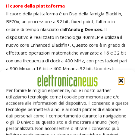
Il cuore della piattaforma
Il cuore della piattaforma è un Dsp della famigla Blackfin,
BF70x, un processore a 32 bit, fixed point, l’ultimo in
ordine di tempo rilasciato dall’
Analog Devices
. Il
dispositivo è realizzato in tecnologia 40nmLP e utilizza il
nuovo core Enhanced Blackfin+. Questo core è in grado di
effettuare operazioni matematiche avanzate a 16 e 32 bit
con una frequenza di clock a 400 MHz, con prestazioni pari
a 800 Mmac a 16 bit e 400 Mmac a 32 bit. Uno degli
obiettivi principali nello sviluppo di questa nuova famiglia è
stato il basso consumo di potenza, e con soli 95 mW a 400
Per fornire le migliori esperienze, noi e i nostri partner
MHz è il processore a più basso consumo dell’intera
utilizziamo tecnologie come i cookie per memorizzare e/o
famiglia Blackfin. Un’altra peculiarità di questo potente Dsp
accedere alle informazioni del dispositivo. Il consenso a queste
è la memoria interna, che comprende una memoria di
tecnologie permetterà a noi e ai nostri partner di elaborare
primo livello (L1) di 64KB per i programmi, 64KB per i dati
dati personali come il comportamento durante la navigazione
o gli ID univoci su questo sito e di mostrare annunci (non)
e 8KB configurati come scratchpad. La memoria interna
personalizzati. Non acconsentire o ritirare il consenso può
Sram di secondo livello (L2) è disponibile nei tagli 128KB,
influire negativamente su alcune caratteristiche e funzioni.