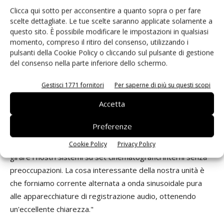
La riduzione del rumore è altrettanto significativa. I sistemi
Clicca qui sotto per acconsentire a quanto sopra o per fare
a batteria funzionano in modo silenzioso rispetto ai
scelte dettagliate. Le tue scelte saranno applicate solamente a
generatori, trasformando le condizioni di lavoro per le
questo sito. È possibile modificare le impostazioni in qualsiasi
squadre e le comunità circostanti. Nella produzione
momento, compreso il ritiro del consenso, utilizzando i
pulsanti della Cookie Policy o cliccando sul pulsante di gestione
cinematografica, questa riduzione del rumore migliora
del consenso nella parte inferiore dello schermo.
direttamente la qualità della registrazione audio e riduce la
necessità di mitigazione acustica. Nelle costruzioni e negli
Gestisci 1771 fornitori
Per saperne di più su questi scopi
eventi dal vivo, supporta il rispetto delle normative
Accetta
sempre più severe di tutta Europa sul rumore.
Preferenze
"La cosa importante è che non stiamo emettendo fumi
tossici", ha detto
JD Schwalm, CEO di ReVolt
. "Puoi far
Cookie Policy
Privacy Policy
girare i nostri sistemi su set cinematografici interni senza
preoccupazioni. La cosa interessante della nostra unità è
che forniamo corrente alternata a onda sinusoidale pura
alle apparecchiature di registrazione audio, ottenendo
un'eccellente chiarezza."