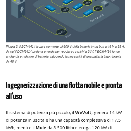
Figura 3: il BCM4414 isola e converte gli 800 V della batteria in un bus a 48 V a 35 A,
da cui il DCM3414 preleva energia per regolare i carichi a 24V. Il BCM4414 funge
anche da emulatore di batterie, riducendo la necessità di una batteria ingombrante
da 48 V
Ingegnerizzazione di una flotta mobile e pronta
all'uso
Il sistema di potenza più piccolo, il
WeVolt
, genera 14 kW
di potenza in uscita e ha una capacità complessiva di 17,5
kWh, mentre il
Mule
da 8.500 libbre eroga 120 kW di