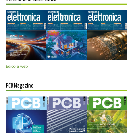
Edicola web
PCB Magazine