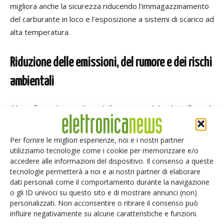
migliora anche la sicurezza riducendo l'immagazzinamento
del carburante in loco e l'esposizione a sistemi di scarico ad
alta temperatura.
Riduzione delle emissioni, del rumore e dei rischi
ambientali
Il beneficio più immediato dell'energia mobile elettrificata è
l'eliminazione delle emissioni in loco. Rimuovendo la
combustione dal punto d'uso, i sistemi ReVolt non
Per fornire le migliori esperienze, noi e i nostri partner
producono alcuno scarico di gas locale, contribuendo a
utilizziamo tecnologie come i cookie per memorizzare e/o
migliorare la qualità dell'aria e a ridurre l'impronta di
accedere alle informazioni del dispositivo. Il consenso a queste
tecnologie permetterà a noi e ai nostri partner di elaborare
carbonio. A seconda delle fonti di ricarica e dei cicli di
dati personali come il comportamento durante la navigazione
lavoro, le riduzioni complessive delle emissioni possono
o gli ID univoci su questo sito e di mostrare annunci (non)
essere sostanziali rispetto ai sistemi a diesel.
personalizzati. Non acconsentire o ritirare il consenso può
influire negativamente su alcune caratteristiche e funzioni.