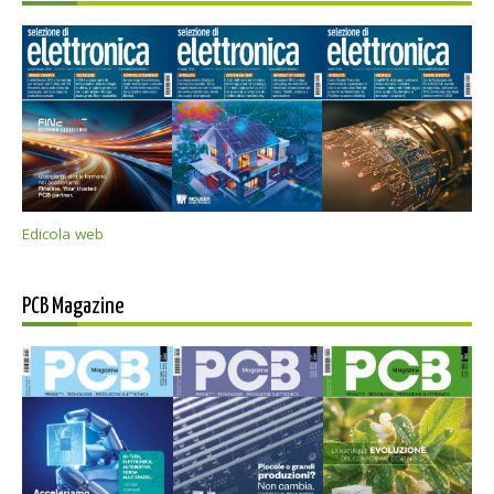
Edicola web
PCB Magazine