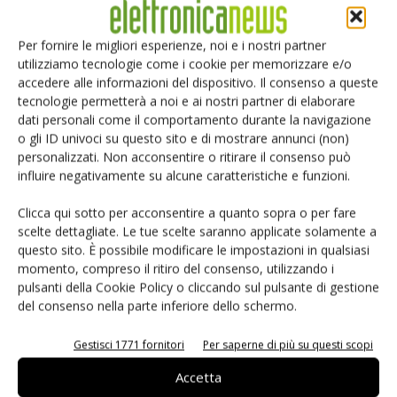
Qual è il suo punto di vista?
Per fornire le migliori esperienze, noi e i nostri partner
utilizziamo tecnologie come i cookie per memorizzare e/o
Il mercato italiano negli ultimi anni è molto cambiato,
accedere alle informazioni del dispositivo. Il consenso a queste
soprattutto dal punto di vista demografico. Le grandi
tecnologie permetterà a noi e ai nostri partner di elaborare
aziende sono quasi totalmente scomparse e sono rimate
dati personali come il comportamento durante la navigazione
solo realtà piccole e medie, sicuramente molto interessanti
o gli ID univoci su questo sito e di mostrare annunci (non)
personalizzati. Non acconsentire o ritirare il consenso può
per la distribuzione.
influire negativamente su alcune caratteristiche e funzioni.
Si tratta di un mercato che sta vivendo una fase di
profonda difficoltà. Fortunatamente esiste ancora un certo
Clicca qui sotto per acconsentire a quanto sopra o per fare
numero di imprese, che essendosi assicurate buoni sbocchi
scelte dettagliate. Le tue scelte saranno applicate solamente a
questo sito. È possibile modificare le impostazioni in qualsiasi
commerciali nei mercati internazionali, riescono ancora a
momento, compreso il ritiro del consenso, utilizzando i
investire e a produrre anche in Italia, mentre le realtà più
pulsanti della Cookie Policy o cliccando sul pulsante di gestione
piccole, se sono troppo vincolate al mercato italiano, si
del consenso nella parte inferiore dello schermo.
trovano oggi in una fase di enorme sofferenza.
Gestisci 1771 fornitori
Per saperne di più su questi scopi
Quali sono a suo avviso i motivi di tutto questo?
Accetta