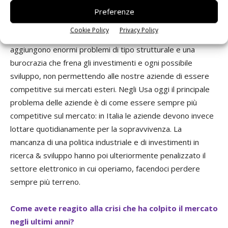
Credo che il principale problema dell’Italia sia quello di una
Preferenze
dirigenza politica che in passato non è mai stata in grado di
Cookie Policy
Privacy Policy
creare opportunità per le nostre imprese. A questo si
aggiungono enormi problemi di tipo strutturale e una
burocrazia che frena gli investimenti e ogni possibile
sviluppo, non permettendo alle nostre aziende di essere
competitive sui mercati esteri. Negli Usa oggi il principale
problema delle aziende è di come essere sempre più
competitive sul mercato: in Italia le aziende devono invece
lottare quotidianamente per la sopravvivenza. La
mancanza di una politica industriale e di investimenti in
ricerca & sviluppo hanno poi ulteriormente penalizzato il
settore elettronico in cui operiamo, facendoci perdere
sempre più terreno.
Come avete reagito alla crisi che ha colpito il mercato
negli ultimi anni?