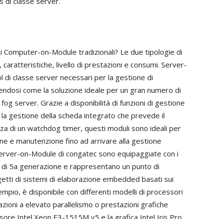
 di classe server.
 i Computer-on-Module tradizionali? Le due tipologie di
 caratteristiche, livello di prestazioni e consumi. Server-
 di classe server necessari per la gestione di
endosi come la soluzione ideale per un gran numero di
og server. Grazie a disponibilità di funzioni di gestione
 la gestione della scheda integrato che prevede il
nza di un watchdog timer, questi moduli sono ideali per
ne e manutenzione fino ad arrivare alla gestione
erver-on-Module di congatec sono equipaggiate con i
di 5a generazione e rappresentano un punto di
ogetti di sistemi di elaborazione embedded basati sui
empio, è disponibile con differenti modelli di processori
azioni a elevato parallelismo o prestazioni grafiche
ssore Intel Xeon E3-1515M v5 e la grafica Intel Iris Pro