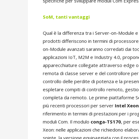
specifiche per sviluppare moduli Com Express
SoM, tanti vantaggi
Qual è la differenza tra i Server-on-Module e
prodotti differiscono in termini di processore,
on-Module avanzati saranno corredati dai tool
applicazioni IoT, M2M e Industry 4.0, propon
apparecchiature collegate attraverso edge o f
remota di classe server e del controllore per
controllo delle perdite di potenza e la prese
espletare compiti di controllo remoto, gestio
completa da remoto. Le prime piattaforme S
più recenti processori per server
Intel Xeon
riferimento in termini di prestazioni per i pr
moduli Com. Il modulo
conga-TS170
, per es
Xeon: nelle applicazioni che richiedono elabor
spinte, la versione equipaggiata con il proce