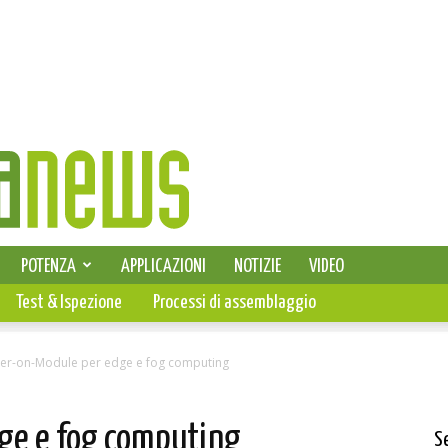
SELEZIONE DI ELETTRONICA
POTENZA
APPLICAZIONI
NOTIZIE
VIDEO
PCB
Test & Ispezione
Processi di assemblaggio
ver-on-Module per edge e fog computing
ge e fog computing
S