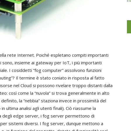
Ed
 della rete Internet. Poiché espletano compiti importanti
ssi sono, insieme ai gateway per IoT, i più importanti
riale. I cosiddetti “fog computer” assolvono funzioni
uting”? Il termine è stato coniato in risposta al fatto
e risorse nel Cloud si possono rivelare troppo distanti dalla
eteo: così come la “nuvola” si trova generalmente in alto
 definito, la “nebbia” staziona invece in prossimità del
in ultima analisi agli utenti finali). Ciò riassume la
za degli edge server, i fog server permettono di
 per sistemi diversi. I fog server, dunque mettono a