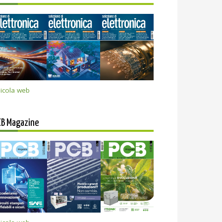
icola web
CB Magazine