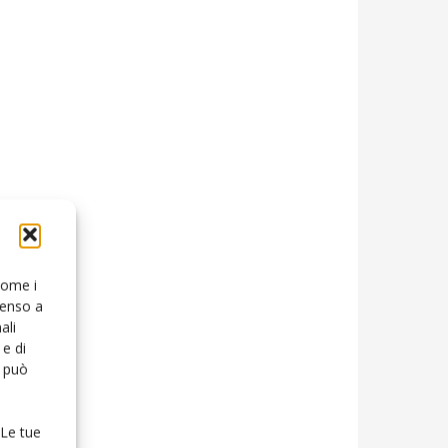
 come i
senso a
ali
e di
o può
 Le tue