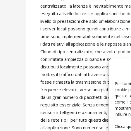
centralizzato, la latenza è inevitabilmente m
eseguita a livello locale. Le applicazioni che 
livello di prestazioni che solo un’elaborazione
i server locali possono quindi contribuire a mig
time sono implementabili solamente nel caso d
i dati relativi all’applicazione e le risposte si
Cloud di tipo centralizzato, che a volte può 
con limitata ampiezza di banda e server singoli
distribuiti localmente possono anche garantir
Inoltre, il traffico dati attraverso server ce
fosse richiesta la trasmissione di tutti i dati
Per forni
frequenze elevate, verso una piattaforma per
cookie p
queste t
da un gran numero di pacchetti di dati. In un 
come il 
requisito essenziale. Senza dimenticare, infi
mostrare
sensori intelligenti e azionamenti, è necessari
influire
della rete IIoT per tutti questi client al fine 
Clicca q
all’applicazione.
Sono numerose le applicazioni