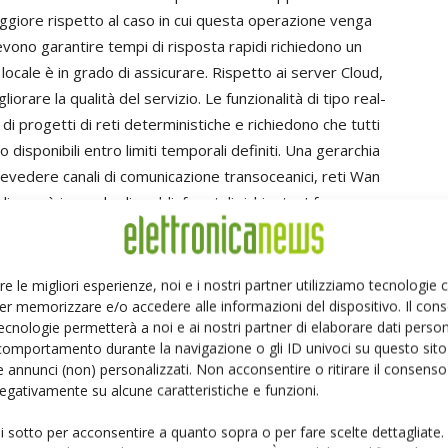
aggiore rispetto al caso in cui questa operazione venga
devono garantire tempi di risposta rapidi richiedono un
 locale è in grado di assicurare. Rispetto ai server Cloud,
liorare la qualità del servizio. Le funzionalità di tipo real-
i progetti di reti deterministiche e richiedono che tutti
ano disponibili entro limiti temporali definiti. Una gerarchia
prevedere canali di comunicazione transoceanici, reti Wan
, non è in grado di soddisfare tali richieste. I fog server
e una maggiore affidabilità sfruttando la ridondanza.
ntralizzati è anch’esso in costante aumento. Nel caso
 provenienti dai sensori, che a volte vengono forniti a
re le migliori esperienze, noi e i nostri partner utilizziamo tecnologie
 “big data” centralizzata, la rete sarebbe sovraccaricata
er memorizzare e/o accedere alle informazioni del dispositivo. Il con
ecnologie permetterà a noi e ai nostri partner di elaborare dati person
contesto di questo tipo la pre-elaborazione dei dati è un
comportamento durante la navigazione o gli ID univoci su questo sito 
ne, che se l’applicazione locale prevede solamente
 annunci (non) personalizzati. Non acconsentire o ritirare il consens
a la presenza di un server locale ubicato alla periferia
 negativamente su alcune caratteristiche e funzioni.
di configurare i componenti in un unico insieme e dar vita
ui sotto per acconsentire a quanto sopra o per fare scelte dettagliate.
 che possono trarre beneficio dall’utilizzo di edge e fog