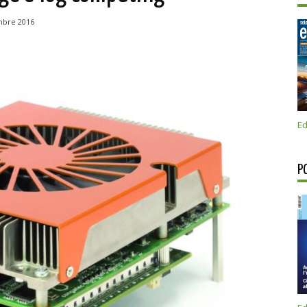
mbre 2016
Ed
P