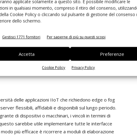
aranno applicate solamente a questo sito. È possibile modificare le
riale, i primi esempi sono rappresentati dalle
ioni in qualsiasi momento, compreso il ritiro del consenso, utilizzand
dustry 4.0. Nel comparto dell’energia, vengono usati nelle
 della Cookie Policy o cliccando sul pulsante di gestione del consenso 
aggio delle centrali a energia o per il controllo di micro
feriore dello schermo.
vabile locali. Nella gestione integrata di stabilimenti
 Nel settore dei trasporti la tecnologia server è utilizzata
Gestisci 1771 fornitori
Per saperne di più su questi scopi
estione dell’inventario o nelle carrozze per il
nche la guida autonoma richiede la presenza di computer
Accetta
Preferenze
 video sorveglianza, della cartellonistica digitale e di
le.
Cookie Policy
Privacy Policy
ersità delle applicazioni IIoT che richiedono edge o fog
ver flessibili, affidabili e disponibili sul lungo periodo.
nte di dispositivi o macchinari, i vincoli in termini di
 questo sarebbe utile implementare tutte le interfacce
l modo più efficace è ricorrere a moduli di elaborazione