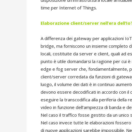
disposizione un’infrastruttura locale affidabile
time per Internet of Things.
Elaborazione client/server
nell’era dell’Io
A differenza dei gateway per applicazioni I
bridge, ma forniscono un insieme completo di f
locali, costituite da server e client, quali ad e
punto è utile domandarsi la ragione per cui è n
edge e fog server che, fondamentalmente, p
client/server corredata da funzioni di gatew
luogo, il volume dei dati è in continuo aume
devono essere decodificati in accordo con il dis
eseguire la transcodifica alla periferia della
video in funzione dell’ampiezza di banda e del 
Nel caso il traffico fosse gestito da un unico 
Nel caso invece tutte le elaborazioni fossero 
di nuove applicazioni sarebbe impossibile. Ne