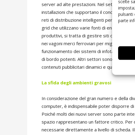
scelte s
server ad alte prestazioni. Nel settore indust
impostaz
installazioni che supportano il concetto di In
pulsanti
reti di distribuzione intelligenti per il monitor
parte in
grid che utilizzano varie fonti di energia rinno
produttivi, si tratta di gestire siti complessi.
nei vagoni merci ferroviari per migliorare la g
funzionamento dei sistemi di infotainment. A
di bordo potenti. Altri settori sono quelli della
contenuti pubblicitari dinamici e quello medica
La sfida
degli ambienti gravosi
In considerazione del gran numero e della div
computer, è indispensabile poter disporre di ser
Poiché molti dei nuovi server sono parte integra
spazio rappresentano un fattore critico. Per
necessarie direttamente a livello di scheda. I