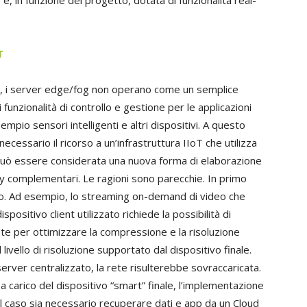
 e, in funzione del progetto, dotata di funzionalità real-
T
oT, i server edge/fog non operano come un semplice
unzionalità di controllo e gestione per le applicazioni
sempio sensori intelligenti e altri dispositivi. A questo
ecessario il ricorso a un’infrastruttura IIoT che utilizza
uò essere considerata una nuova forma di elaborazione
ay complementari. Le ragioni sono parecchie. In primo
nto. Ad esempio, lo streaming on-demand di video che
positivo client utilizzato richiede la possibilità di
 rete per ottimizzare la compressione e la risoluzione
livello di risoluzione supportato dal dispositivo finale.
server centralizzato, la rete risulterebbe sovraccaricata.
a carico del dispositivo “smart” finale, l’implementazione
l caso sia necessario recuperare dati e app da un Cloud