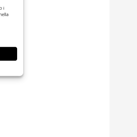
o i
nella