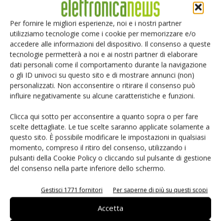
reale, specialmente nelle applicazioni di realtà aumentata e
realtà virtuale.
Per fornire le migliori esperienze, noi e i nostri partner
utilizziamo tecnologie come i cookie per memorizzare e/o
accedere alle informazioni del dispositivo. Il consenso a queste
tecnologie permetterà a noi e ai nostri partner di elaborare
TAG
Indossabili
Mems
Sensori
dati personali come il comportamento durante la navigazione
o gli ID univoci su questo sito e di mostrare annunci (non)
personalizzati. Non acconsentire o ritirare il consenso può
influire negativamente su alcune caratteristiche e funzioni.
Facebook
Twitter
Clicca qui sotto per acconsentire a quanto sopra o per fare
scelte dettagliate. Le tue scelte saranno applicate solamente a
questo sito. È possibile modificare le impostazioni in qualsiasi
momento, compreso il ritiro del consenso, utilizzando i
pulsanti della Cookie Policy o cliccando sul pulsante di gestione
ARTICOLI CORRELATI
ALTRO DALL'AUTORE
del consenso nella parte inferiore dello schermo.
Isolatori a stato solido per
Gestisci 1771 fornitori
Per saperne di più su questi scopi
l’automazione industriale
Accetta