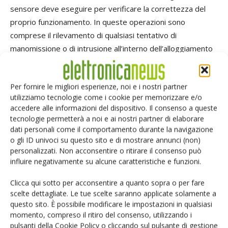
sensore deve eseguire per verificare la correttezza del
proprio funzionamento. In queste operazioni sono
comprese il rilevamento di qualsiasi tentativo di
manomissione o di intrusione all’interno dell’alloggiamento
del sensore. I collaudi di immunità includono i test pass/fail
quando il rilevatore è esposto a flussi forzati di aria calda,
Per fornire le migliori esperienze, noi e i nostri partner
la reiezione di una sorgente di luce visibile e l’assenza di
utilizziamo tecnologie come i cookie per memorizzare e/o
reazione in presenza di una luce fluorescente o di fari di
accedere alle informazioni del dispositivo. Il consenso a queste
un’automobile. Sebbene non faccia espressamente parte
tecnologie permetterà a noi e ai nostri partner di elaborare
dei compiti di un progettista elettronico, anche il design
dati personali come il comportamento durante la navigazione
o gli ID univoci su questo sito e di mostrare annunci (non)
della lente è, nel suo complesso, un elemento
personalizzati. Non acconsentire o ritirare il consenso può
fondamentale nello sviluppo del sensore nel suo
influire negativamente su alcune caratteristiche e funzioni.
complesso. Sfruttando il concetto alla base della lente di
Fresnel, che di fatto concentra la luce e mostra un’area di
Clicca qui sotto per acconsentire a quanto sopra o per fare
scelte dettagliate. Le tue scelte saranno applicate solamente a
maggiori dimensioni al sensore, come mostrato in Fig. 3, è
questo sito. È possibile modificare le impostazioni in qualsiasi
possibile adattare l’area e il pattern di rilevamento in modo
momento, compreso il ritiro del consenso, utilizzando i
da soddisfare le esigenze di applicazioni specifiche.
pulsanti della Cookie Policy o cliccando sul pulsante di gestione