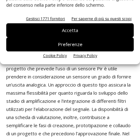
L’aspetto innovativo nel progetto della lente è
del consenso nella parte inferiore dello schermo.
rappresentato dal fatto di suddividere un’area di
Gestisci 1771 fornitori
Per saperne di più su questi scopi
rilevamento di grandi dimensioni in un certo numero di aree
di dimensioni minori utilizzando più lenti di Fresnel.
Accetta
La scheda
di valutazione
Preferenze
Cookie Policy
Privacy Policy
Nel momento in cui ci si appresta allo sviluppo di un
progetto che prevede l’uso di un sensore Pir è utile
prendere in considerazione un sensore un grado di fornire
un’uscita analogica. Un approccio di questo tipo assicura la
massima flessibilità per quanto riguarda lo sviluppo dello
stadio di amplificazione e l’integrazione di differenti filtri
utilizzati per l’elaborazione del segnale. La disponibilità di
una scheda di valutazione, inoltre, contribuisce a
semplificare le fasi di creazione, prototipazione e collaudo
di un progetto e che precedono l’approvazione finale.
Nel