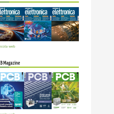
icola web
CB Magazine