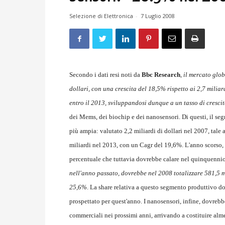
Selezione di Elettronica
-
7 Luglio 2008
Secondo i dati resi noti da
Bbc Research
,
il mercato glob
dollari, con una crescita del 18,5% rispetto ai 2,7 miliar
entro il 2013, sviluppandosi dunque a un tasso di cresci
dei Mems, dei biochip e dei nanosensori. Di questi, il s
più ampia: valutato 2,2 miliardi di dollari nel 2007, tale
miliardi nel 2013, con un Cagr del 19,6%. L'anno scorso,
percentuale che tuttavia dovrebbe calare nel quinquenni
nell'anno passato, dovrebbe nel 2008 totalizzare 581,5 m
25,6%
. La share relativa a questo segmento produttivo 
prospettato per quest'anno. I nanosensori, infine, dovrebb
commerciali nei prossimi anni, arrivando a costituire alm