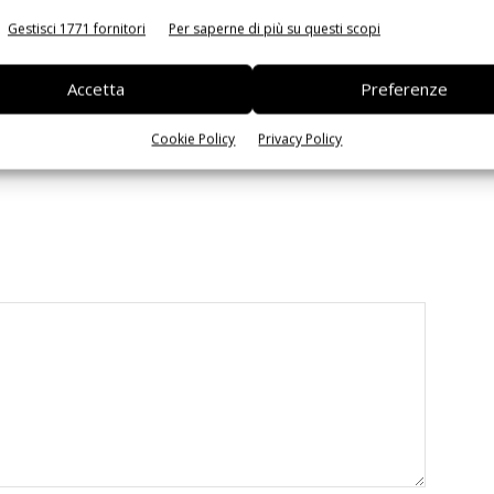
Gestisci 1771 fornitori
Per saperne di più su questi scopi
Accetta
Preferenze
 la sfida passa da
Siemens e NVIDIA insieme sull’IA
Cookie Policy
Privacy Policy
 interoperabilità
agentica per l’EDA