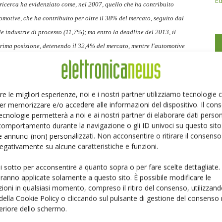
Ed
a ricerca ha evidenziato come, nel 2007, quello che ha contribuito
omotive, che ha contribuito per oltre il 38% del mercato, seguito dal
le industrie di processo (11,7%); ma entro la deadline del 2013, il
 prima posizione, detenendo il 32,4% del mercato, mentre l'automotive
ebbe collocarsi il mercato consumer, con una share del 23,9%.
re le migliori esperienze, noi e i nostri partner utilizziamo tecnologie
er memorizzare e/o accedere alle informazioni del dispositivo. Il con
ecnologie permetterà a noi e ai nostri partner di elaborare dati person
comportamento durante la navigazione o gli ID univoci su questo sito 
Linkedin
Pinterest
 annunci (non) personalizzati. Non acconsentire o ritirare il consens
 negativamente su alcune caratteristiche e funzioni.
ui sotto per acconsentire a quanto sopra o per fare scelte dettagliate.
aranno applicate solamente a questo sito. È possibile modificare le
ioni in qualsiasi momento, compreso il ritiro del consenso, utilizzand
 della Cookie Policy o cliccando sul pulsante di gestione del consenso 
feriore dello schermo.