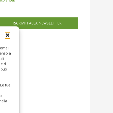
icola web
ISCRIVITI ALLA NEWSLETTER
 come i
senso a
ali
e di
o può
 Le tue
o i
nella