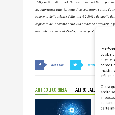
159,9 milioni di dollari.
Quanto ai mercati finali, poi, l
maggiormente alla richiesta di microsensori è stato l'aut
segmento delle scienze della vita (32,3%) e da quello del
segmento delle scienze della vita dovrebbe attestarsi in
dovrebbe scendere al 24,8%; al terzo posto, infine, dovr
Per forni
cookie p
queste t
come il 
Facebook
Twitter
mostrare
influire
Clicca q
ARTICOLI CORRELATI
ALTRO DALL'AUTORE
scelte s
impostaz
pulsanti
parte in