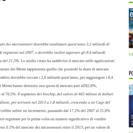
ale dei microsensori dovrebbe totalizzare quest'anno 3,2 miliardi di
di registrati nel 2007, e dovrebbe inoltre superare gli 8,4 miliardi
Ed
ta del 21,3%
. Lo studio citato ha suddiviso il mercato nelle applicazioni
egmento dei Mems rappresenta quello che possiede la share di mercato
P
 ambito dovrebbe toccare i 2,6 miliardi quest'anno, per raggiungere i 6,4
 i Mems hanno detenuto una quota di mercato pari all'82,8%,
o al 76,5%.
Il segmento dei biochip, del valore di 465 milioni di dollari
ilioni, per arrivare nel 2013 a 1,8 miliardi, crescendo a un Cagr del
dovrebbe subire un incremento, passando dal 17,2% del 2007 al 21,6%
ero registrare per la prima volta un numero significativo di vendite
eno il 2% del mercato dei microsensori entro il 2013, per un valore di