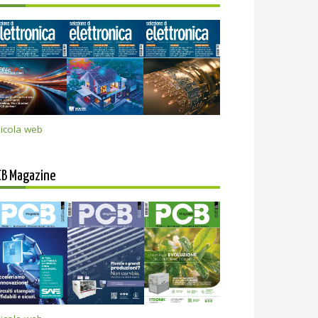
icola web
CB Magazine