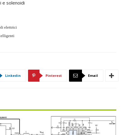
 e solenoidi
i elettrici
telligenti
Linkedin
Pinterest
Email