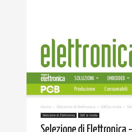
Elettronica
News
SOLUZIONI
EMBEDDED
Produzione
Consumabili
Home
Selezione di Elettronica
SdE la rivista
Se
Selezione di Elettronica
SdE la rivista
Selezione di Elettronica