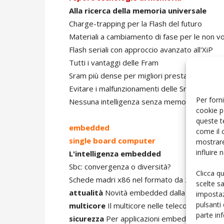
Alla ricerca della memoria universale
Charge-trapping per la Flash del futuro
Materiali a cambiamento di fase per le non vol
Flash seriali con approccio avanzato all'XiP
Tutti i vantaggi delle Fram
Sram più dense per migliori prestazioni di si
Evitare i malfunzionamenti delle Sram embe
Per forni
Nessuna intelligenza senza memoria
cookie p
queste t
embedded
come il 
single board computer
mostrare
influire
L'intelligenza embedded
Sbc: convergenza o diversità?
Clicca q
Schede madri x86 nel formato da 2,5”
scelte s
attualità
Novità embedded dalla Silicon Vall
impostaz
pulsanti
multicore
Il multicore nelle telecomunicazion
parte in
sicurezza
Per applicazioni embedded più sic