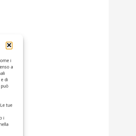
 come i
senso a
ali
e di
o può
 Le tue
o i
nella