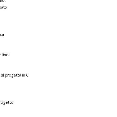
isti
sato
ica
e linea
 si progetta in C
progetto