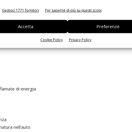
zione
Gestisci 1771 fornitori
Per saperne di più su questi scopi
Accetta
Preferenze
Cookie Policy
Privacy Policy
i
ffamate di energia
enza
atura nell'auto