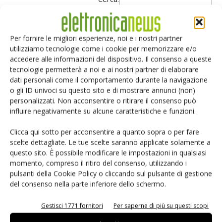
VIN
VOUT+
VOUT-
I
I OUT
f sw
OUT
2
Per fornire le migliori esperienze, noi e i nostri partner
utilizziamo tecnologie come i cookie per memorizzare e/o
1
accedere alle informazioni del dispositivo. Il consenso a queste
tecnologie permetterà a noi e ai nostri partner di elaborare
24V
5V
-5V
100
100
500
dati personali come il comportamento durante la navigazione
mA
mA
kHz
o gli ID univoci su questo sito e di mostrare annunci (non)
personalizzati. Non acconsentire o ritirare il consenso può
Vista da 1 a 1 di 1 elementi
influire negativamente su alcune caratteristiche e funzioni.
❮
1
❯
Clicca qui sotto per acconsentire a quanto sopra o per fare
scelte dettagliate. Le tue scelte saranno applicate solamente a
questo sito. È possibile modificare le impostazioni in qualsiasi
Tabella 1. Parametri chiave di un Alimentatore Duale
momento, compreso il ritiro del consenso, utilizzando i
pulsanti della Cookie Policy o cliccando sul pulsante di gestione
Le forme d'onda simulate sono mostrate in Figura 6.
del consenso nella parte inferiore dello schermo.
Durante (1-D)T quando Q2 è acceso, la corrente riflessa
Gestisci 1771 fornitori
Per saperne di più su questi scopi
della corrente dell’avvolgimento secondario (Is) fa
diventare negativa la corrente primaria totale (Ip).