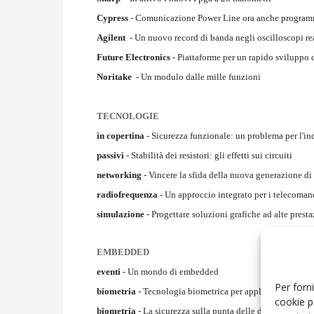
Cypress
- Comunicazione Power Line ora anche program
Agilent
- Un nuovo record di banda negli oscilloscopi re
Future Electronics
- Piattaforme per un rapido sviluppo 
Noritake
- Un modulo dalle mille funzioni
TECNOLOGIE
in copertina
- Sicurezza funzionale: un problema per l'in
passivi
- Stabilità dei resistori: gli effetti sui circuiti
networking
- Vincere la sfida della nuova generazione di 
radiofrequenza
- Un approccio integrato per i telecoma
simulazione
- Progettare soluzioni grafiche ad alte presta
EMBEDDED
eventi
- Un mondo di embedded
Per forni
biometria
- Tecnologia biometrica per applicazioni emb
cookie p
biometria
- La sicurezza sulla punta delle dita