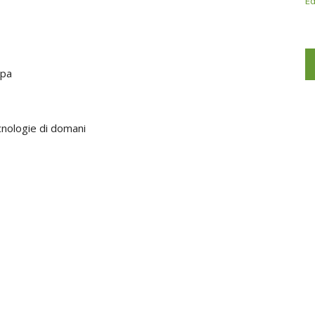
Ed
opa
ecnologie di domani