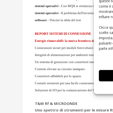
queste t
come il 
sistemi operativi
- Con MQX si ottimizza il progetto em
mostrare
sistemi operativi -
Il problema dell'inversione della prior
influire
software
- Vincere la sfida del test
Clicca q
scelte s
REPORT SISTEMI DI CONNESSIONE
impostaz
Energie rinnovabili: la nuova frontiera dell'interconn
pulsanti
Connessioni sicure per moduli fotovoltaici
parte in
Integrità di alimentazione per ambienti estremi
Un sistema di giunzione con connettori integrati
Correnti elevate su circuito stampato
Connettori affidabili per lo spazio
Contatti resistenti per una facile connessione
Soluzioni di I/O per la comunicazione del futuro
T&M Rf & MICROONDE
Uno spettro di strumenti per le misure R