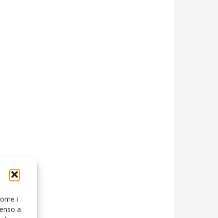
 come i
senso a