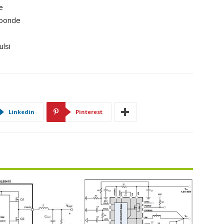
e
roonde
ulsi
Linkedin
Pinterest