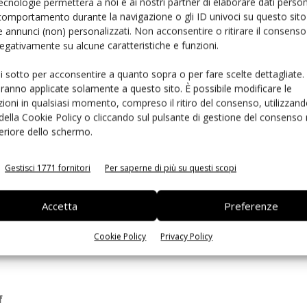
ecnologie permetterà a noi e ai nostri partner di elaborare dati person
comportamento durante la navigazione o gli ID univoci su questo sito 
bedded
 annunci (non) personalizzati. Non acconsentire o ritirare il consens
ità
 negativamente su alcune caratteristiche e funzioni.
ui sotto per acconsentire a quanto sopra o per fare scelte dettagliate.
aranno applicate solamente a questo sito. È possibile modificare le
ioni in qualsiasi momento, compreso il ritiro del consenso, utilizzand
essione
 della Cookie Policy o cliccando sul pulsante di gestione del consenso 
feriore dello schermo.
Gestisci 1771 fornitori
Per saperne di più su questi scopi
Accetta
Preferenze
Cookie Policy
Privacy Policy
f