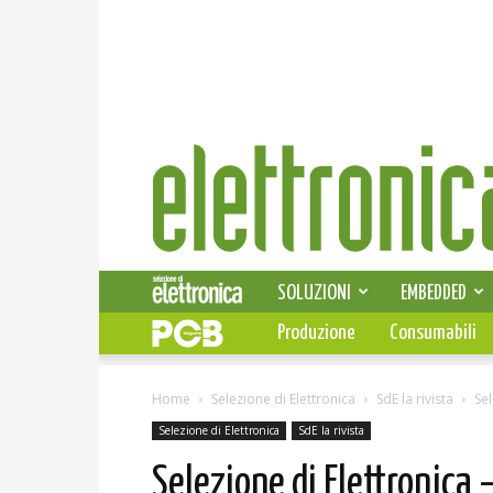
Elettronica
News
SOLUZIONI
EMBEDDED
Produzione
Consumabili
Home
Selezione di Elettronica
SdE la rivista
Se
Selezione di Elettronica
SdE la rivista
Selezione di Elettronica