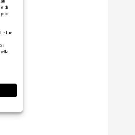
ali
e di
o può
 Le tue
o i
nella