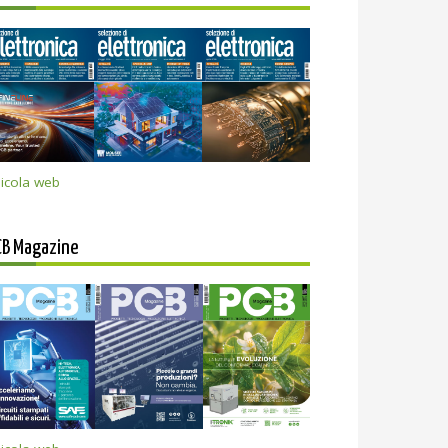
icola web
CB Magazine