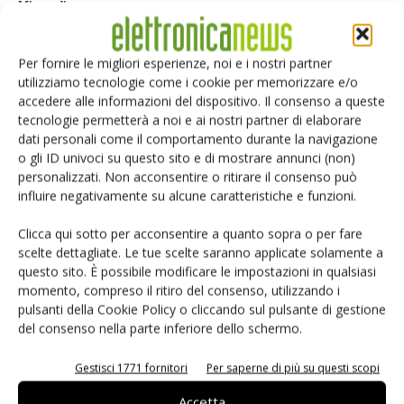
Misure di potenza
Attenzione al carico!
Analizzare gli alimentatori con l'oscilloscopio
Per fornire le migliori esperienze, noi e i nostri partner
utilizziamo tecnologie come i cookie per memorizzare e/o
Simulare l'impianto elettrico con un analizzatore di alimentazione Dc
accedere alle informazioni del dispositivo. Il consenso a queste
Intelligenza per le misure di potenza
tecnologie permetterà a noi e ai nostri partner di elaborare
Misure accurate di consumo energetico
dati personali come il comportamento durante la navigazione
o gli ID univoci su questo sito e di mostrare annunci (non)
personalizzati. Non acconsentire o ritirare il consenso può
influire negativamente su alcune caratteristiche e funzioni.
Clicca qui sotto per acconsentire a quanto sopra o per fare
Facebook
Twitter
scelte dettagliate. Le tue scelte saranno applicate solamente a
questo sito. È possibile modificare le impostazioni in qualsiasi
momento, compreso il ritiro del consenso, utilizzando i
pulsanti della Cookie Policy o cliccando sul pulsante di gestione
del consenso nella parte inferiore dello schermo.
ARTICOLI CORRELATI
ALTRO DALL'AUTORE
Gestisci 1771 fornitori
Per saperne di più su questi scopi
L’evoluzione dei componenti
magnetici nel settore dell’elettronica
Accetta