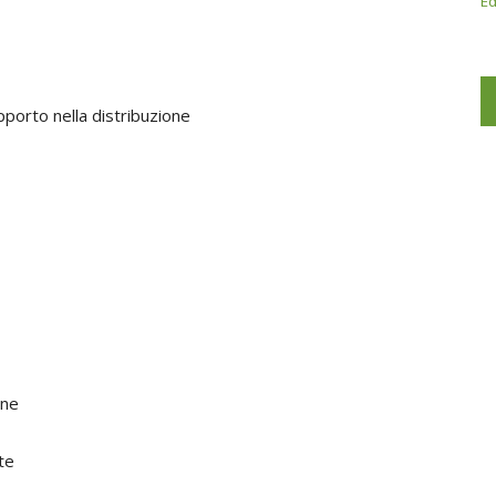
Ed
porto nella distribuzione
ine
ite