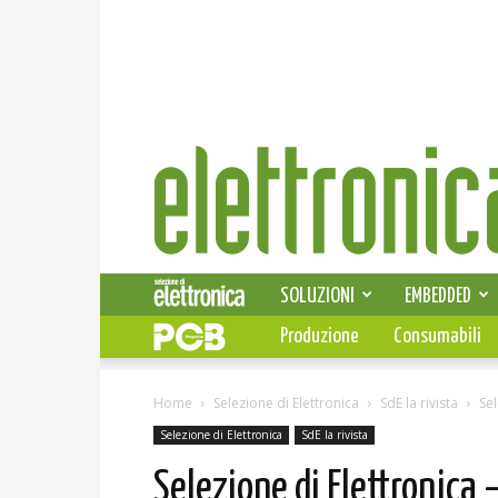
Elettronica
News
SOLUZIONI
EMBEDDED
Produzione
Consumabili
Home
Selezione di Elettronica
SdE la rivista
Sel
Selezione di Elettronica
SdE la rivista
Selezione di Elettronica