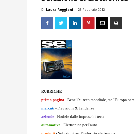
Di
Laura Reggiani
-
23 Febbraio 2012
RUBRICHE
prima
pagina
- Bene l'hi-tech mondiale, ma l'Europa per
mercati
- Previsioni & Tendenze
aziende
- Notizie dalle imprese hi-tech
automotive
- Elettronica per l'auto
prodotti
- Soluzioni per l'industria elettronica