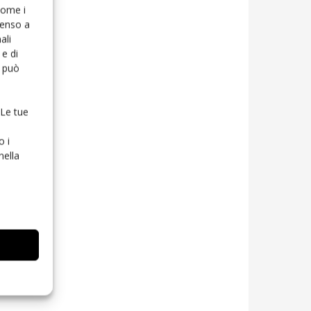
 come i
senso a
ali
e di
o può
 Le tue
o i
nella