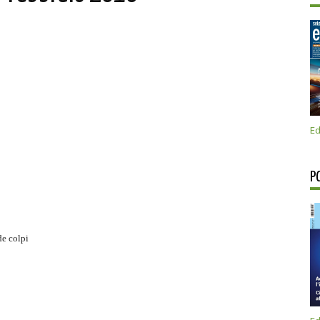
Ed
P
de colpi