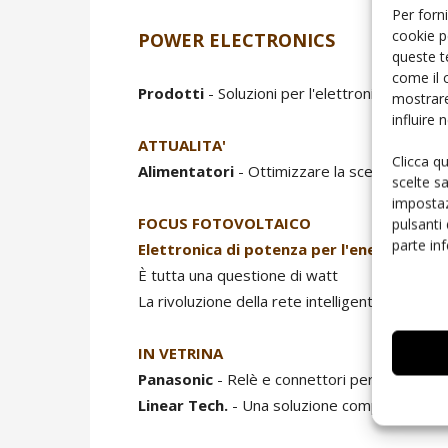
Per forni
cookie p
POWER ELECTRONICS
queste t
come il 
Prodotti
- Soluzioni per l'elettronica di pote
mostrare
influire
ATTUALITA'
Clicca q
Alimentatori
- Ottimizzare la scelta dell'al
scelte s
impostaz
FOCUS FOTOVOLTAICO
pulsanti
parte in
Elettronica di potenza per l'energia sola
È tutta una questione di watt
La rivoluzione della rete intelligente
IN VETRINA
Panasonic
- Relè e connettori per applicazion
Linear Tech.
- Una soluzione compatta per a