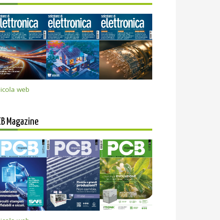
icola web
CB Magazine