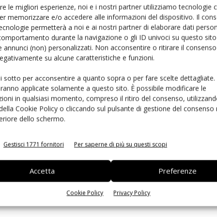
re le migliori esperienze, noi e i nostri partner utilizziamo tecnologie
er memorizzare e/o accedere alle informazioni del dispositivo. Il con
ecnologie permetterà a noi e ai nostri partner di elaborare dati person
comportamento durante la navigazione o gli ID univoci su questo sito 
nza
 annunci (non) personalizzati. Non acconsentire o ritirare il consens
 negativamente su alcune caratteristiche e funzioni.
ui sotto per acconsentire a quanto sopra o per fare scelte dettagliate.
imentazione
aranno applicate solamente a questo sito. È possibile modificare le
ioni in qualsiasi momento, compreso il ritiro del consenso, utilizzand
 della Cookie Policy o cliccando sul pulsante di gestione del consenso 
feriore dello schermo.
re
Gestisci 1771 fornitori
Per saperne di più su questi scopi
Accetta
Preferenze
i solari
Cookie Policy
Privacy Policy
pplicazioni a recupero energetico