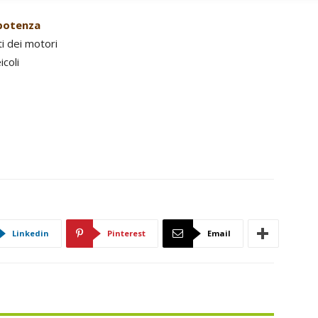
potenza
i dei motori
coli
Linkedin
Pinterest
Email