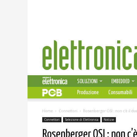
Elettronica
News
SOLUZIONI
EMBEDDED
Produzione
Consumabili
Home
Connettori
Rosenberger OSI : non c’è il due
Connettori
Selezione di Elettronica
Notizie
Rosenberger OSI : non c’è 