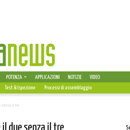
SELEZIONE DI ELETTRONICA
POTENZA
APPLICAZIONI
NOTIZIE
VIDEO
PCB
Test & Ispezione
Processi di assemblaggio
 senza il tre
il due senza il tre
S