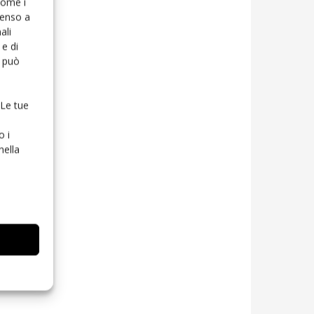
 come i
senso a
ali
e di
o può
 Le tue
o i
nella