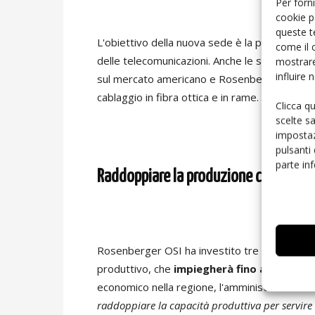
Per forni
cookie p
queste t
L'obiettivo della nuova sede è la produzione d
come il 
delle telecomunicazioni. Anche le soluzioni
mostrare
influire
sul mercato americano e Rosenberger OSI dis
cablaggio in fibra ottica e in rame.
Clicca q
scelte s
impostaz
pulsanti
parte in
Raddoppiare la produzione come obie
Rosenberger OSI ha investito tre milioni di eu
produttivo, che
impiegherà fino a 350 per
economico nella regione, l'amministratore del
raddoppiare la capacità produttiva per servire 