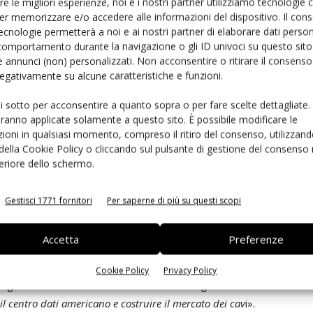
re le migliori esperienze, noi e i nostri partner utilizziamo tecnologie
er memorizzare e/o accedere alle informazioni del dispositivo. Il con
ecnologie permetterà a noi e ai nostri partner di elaborare dati person
i soluzioni di cablaggio ad alta qualità nel segmento
comportamento durante la navigazione o gli ID univoci su questo sito 
 per Datacenter devono essere continuamente proposte
 annunci (non) personalizzati. Non acconsentire o ritirare il consens
 negativamente su alcune caratteristiche e funzioni.
pone adesso di un ampio portafoglio di sistemi di
ui sotto per acconsentire a quanto sopra o per fare scelte dettagliate.
aranno applicate solamente a questo sito. È possibile modificare le
ioni in qualsiasi momento, compreso il ritiro del consenso, utilizzand
 della Cookie Policy o cliccando sul pulsante di gestione del consenso 
feriore dello schermo.
ttivo dichiarato
Gestisci 1771 fornitori
Per saperne di più su questi scopi
Accetta
Preferenze
ro nella creazione e nello sviluppo del nuovo sito
sone
. Per quanto riguarda il futuro e lo sviluppo
Cookie Policy
Privacy Policy
egato è ottimista: «
Il nostro obiettivo a lungo termine è
il centro dati americano e costruire il mercato dei cav
i».