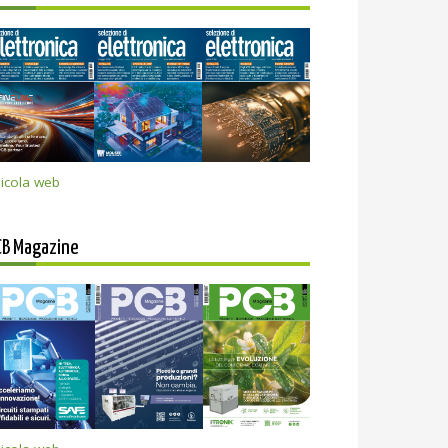
icola web
CB Magazine