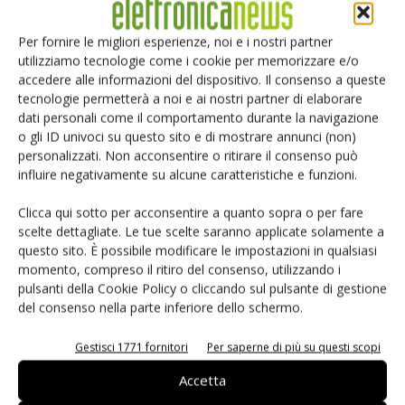
In futuro, ROHM continuerà a implementare le funzioni di
Per fornire le migliori esperienze, noi e i nostri partner
analisi termica nei circuiti di soluzioni compatibili con ROHM
utilizziamo tecnologie come i cookie per memorizzare e/o
Solution Simulator, concentrandosi sui più recenti dispositivi
accedere alle informazioni del dispositivo. Il consenso a queste
SiC, per ridurre ulteriormente il numero di risorse
tecnologie permetterà a noi e ai nostri partner di elaborare
necessarie per lo sviluppo delle applicazioni e prevenire i
dati personali come il comportamento durante la navigazione
o gli ID univoci su questo sito e di mostrare annunci (non)
problemi.
personalizzati. Non acconsentire o ritirare il consenso può
influire negativamente su alcune caratteristiche e funzioni.
Elenco dei circuiti di soluzioni supportate al
momento:
Clicca qui sotto per acconsentire a quanto sopra o per fare
scelte dettagliate. Le tue scelte saranno applicate solamente a
questo sito. È possibile modificare le impostazioni in qualsiasi
momento, compreso il ritiro del consenso, utilizzando i
pulsanti della Cookie Policy o cliccando sul pulsante di gestione
del consenso nella parte inferiore dello schermo.
Gestisci 1771 fornitori
Per saperne di più su questi scopi
Accetta