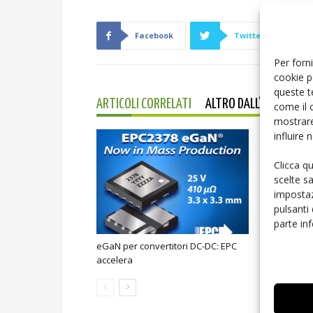
Facebook
Twitter
Per forni
cookie p
queste t
ARTICOLI CORRELATI
ALTRO DALL'AUTORE
come il 
mostrare
influire
Clicca q
scelte s
impostaz
pulsanti
parte in
eGaN per convertitori DC-DC: EPC
MOSFET SiC 
accelera
novità Nex