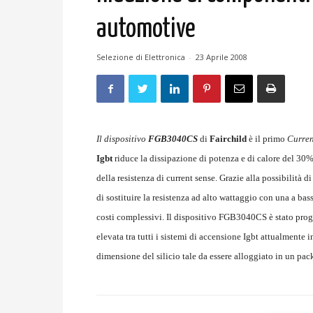
automotive
Selezione di Elettronica
-
23 Aprile 2008
I
l dispositivo
FGB3040CS
di
Fairchild
è il primo
Curren
Igbt
riduce la dissipazione di potenza e di calore del 3
della resistenza di current sense. Grazie alla possibilità 
di sostituire la resistenza ad alto wattaggio con una a b
costi complessivi. Il dispositivo FGB3040CS è stato proge
elevata tra tutti i sistemi di accensione Igbt attualmente
dimensione del silicio tale da essere alloggiato in un p