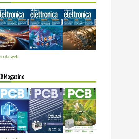
icola web
CB Magazine