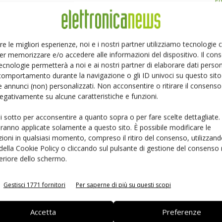
Ed
Linkedin
Pinterest
Email
re le migliori esperienze, noi e i nostri partner utilizziamo tecnologie
er memorizzare e/o accedere alle informazioni del dispositivo. Il con
ecnologie permetterà a noi e ai nostri partner di elaborare dati person
comportamento durante la navigazione o gli ID univoci su questo sito 
 annunci (non) personalizzati. Non acconsentire o ritirare il consens
 negativamente su alcune caratteristiche e funzioni.
ui sotto per acconsentire a quanto sopra o per fare scelte dettagliate.
aranno applicate solamente a questo sito. È possibile modificare le
ioni in qualsiasi momento, compreso il ritiro del consenso, utilizzand
 della Cookie Policy o cliccando sul pulsante di gestione del consenso 
feriore dello schermo.
1200 V in QDPAK: la
Boom dei supercondensatori nel
peria
mercato europeo
Gestisci 1771 fornitori
Per saperne di più su questi scopi
Accetta
Preferenze