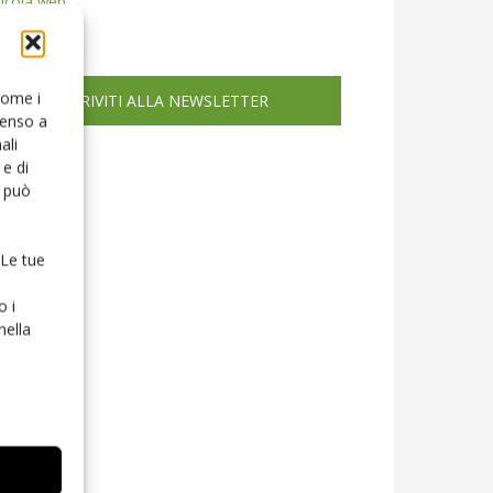
icola web
 come i
ISCRIVITI ALLA NEWSLETTER
senso a
ali
e di
o può
 Le tue
o i
nella