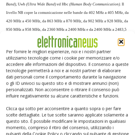
Band)
, Uwb
(Ultra Wide Band)
ed Hbc
(Human Body Communication)
. Il
livello NB copre la comunicazione nelle bande da 402 MHz a 405 MHz, da
420 MHz a 450 MHz, da 863 MHz a 870 MHz, da 902 MHz a 928 MHz, da
950 MHz a 958 MHz, da 2360 MHz a 2400 MHz e da 2400 MHz a 2483,5
MHz. Utilizza modulazione Dpsk
(Differential phase shift keying)
in tutte
tranne che nella banda da 420 MHz a 450 MHz dove adotta invece
Per fornire le migliori esperienze, noi e i nostri partner
modulazione Gsmk
(Gaussian minimum shift keying)
arrivando a
utilizziamo tecnologie come i cookie per memorizzare e/o
supportare rate di trasmissione fino a 600 Kbps. Il numero di canali varia, a
accedere alle informazioni del dispositivo. Il consenso a queste
tecnologie permetterà a noi e ai nostri partner di elaborare
seconda della banda e della modulazione adottata, da 10 a 79. I frame Mac
dati personali come il comportamento durante la navigazione
(che costituiscono in questo caso direttamente i Physical-Layer Servide
o gli ID univoci su questo sito e di mostrare annunci (non)
Data Unit) sono incapsulati in Ppdu
(Physical-layer protocol data unit)
personalizzati. Non acconsentire o ritirare il consenso può
influire negativamente su alcune caratteristiche e funzioni.
apponendovi in testa header e preambolo (quest'ultimo necessario a
rilevazione del pacchetto, sincronizzazione temporale e ricostruzione
Clicca qui sotto per acconsentire a quanto sopra o per fare
dell'offset di portante). Il livello Uwb è invece orientato espressamente ad
scelte dettagliate. Le tue scelte saranno applicate solamente a
questo sito. È possibile modificare le impostazioni in qualsiasi
applicazioni ad elevata affidabilità, elevate prestazioni ma bassa
momento, compreso il ritiro del consenso, utilizzando i
dissipazione di potenza. Sono previsti due diversi modi operativi, ovvero
pulsanti della Cookie Policy o cliccando sul pulsante di gestione