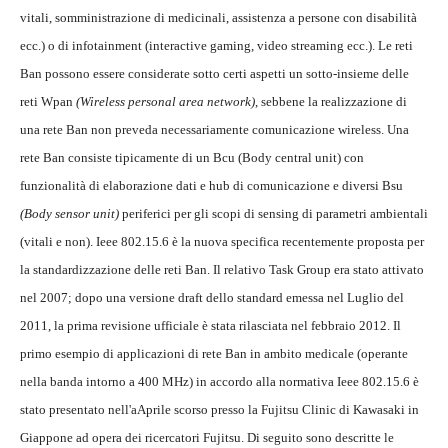
vitali, somministrazione di medicinali, assistenza a persone con disabilità
ecc.) o di infotainment (interactive gaming, video streaming ecc.). Le reti
Ban possono essere considerate sotto certi aspetti un sotto-insieme delle
reti Wpan
(Wireless personal area network)
, sebbene la realizzazione di
una rete Ban non preveda necessariamente comunicazione wireless. Una
rete Ban consiste tipicamente di un Bcu (Body central unit) con
funzionalità di elaborazione dati e hub di comunicazione e diversi Bsu
(Body sensor unit)
periferici per gli scopi di sensing di parametri ambientali
(vitali e non). Ieee 802.15.6 è la nuova specifica recentemente proposta per
la standardizzazione delle reti Ban. Il relativo Task Group era stato attivato
nel 2007; dopo una versione draft dello standard emessa nel Luglio del
2011, la prima revisione ufficiale è stata rilasciata nel febbraio 2012. Il
primo esempio di applicazioni di rete Ban in ambito medicale (operante
nella banda intorno a 400 MHz) in accordo alla normativa Ieee 802.15.6 è
stato presentato nell'aAprile scorso presso la Fujitsu Clinic di Kawasaki in
Giappone ad opera dei ricercatori Fujitsu. Di seguito sono descritte le