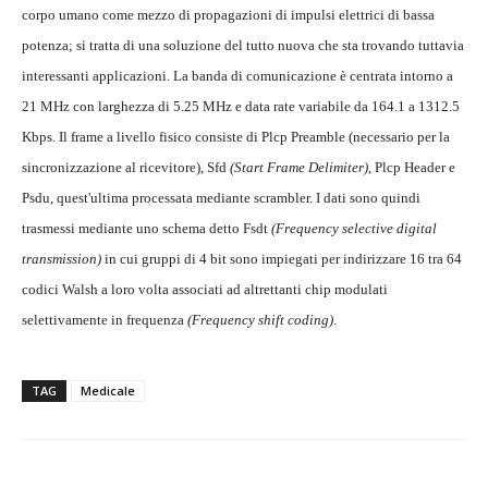
corpo umano come mezzo di propagazioni di impulsi elettrici di bassa
potenza; si tratta di una soluzione del tutto nuova che sta trovando tuttavia
interessanti applicazioni. La banda di comunicazione è centrata intorno a
21 MHz con larghezza di 5.25 MHz e data rate variabile da 164.1 a 1312.5
Kbps. Il frame a livello fisico consiste di Plcp Preamble (necessario per la
sincronizzazione al ricevitore), Sfd
(Start Frame Delimiter)
, Plcp Header e
Psdu, quest'ultima processata mediante scrambler. I dati sono quindi
trasmessi mediante uno schema detto Fsdt
(Frequency selective digital
transmission)
in cui gruppi di 4 bit sono impiegati per indirizzare 16 tra 64
codici Walsh a loro volta associati ad altrettanti chip modulati
selettivamente in frequenza
(Frequency shift coding)
.
TAG
Medicale