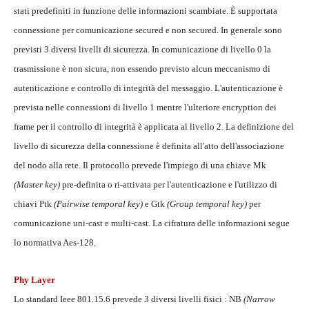
stati predefiniti in funzione delle informazioni scambiate. È supportata
connessione per comunicazione secured e non secured. In generale sono
previsti 3 diversi livelli di sicurezza. In comunicazione di livello 0 la
trasmissione è non sicura, non essendo previsto alcun meccanismo di
autenticazione e controllo di integrità del messaggio. L'autenticazione è
prevista nelle connessioni di livello 1 mentre l'ulteriore encryption dei
frame per il controllo di integrità è applicata al livello 2. La definizione del
livello di sicurezza della connessione è definita all'atto dell'associazione
del nodo alla rete. Il protocollo prevede l'impiego di una chiave Mk
(Master key)
pre-definita o ri-attivata per l'autenticazione e l'utilizzo di
chiavi Ptk
(Pairwise temporal key)
e Gtk
(Group temporal key)
per
comunicazione uni-cast e multi-cast. La cifratura delle informazioni segue
lo normativa Aes-128.
Phy Layer
Lo standard Ieee 801.15.6 prevede 3 diversi livelli fisici : NB
(Narrow