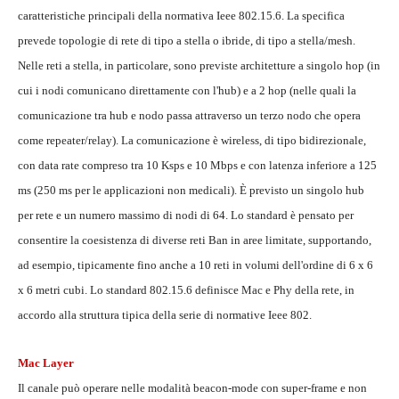
caratteristiche principali della normativa Ieee 802.15.6. La specifica
prevede topologie di rete di tipo a stella o ibride, di tipo a stella/mesh.
Nelle reti a stella, in particolare, sono previste architetture a singolo hop (in
cui i nodi comunicano direttamente con l'hub) e a 2 hop (nelle quali la
comunicazione tra hub e nodo passa attraverso un terzo nodo che opera
come repeater/relay). La comunicazione è wireless, di tipo bidirezionale,
con data rate compreso tra 10 Ksps e 10 Mbps e con latenza inferiore a 125
ms (250 ms per le applicazioni non medicali). È previsto un singolo hub
per rete e un numero massimo di nodi di 64. Lo standard è pensato per
consentire la coesistenza di diverse reti Ban in aree limitate, supportando,
ad esempio, tipicamente fino anche a 10 reti in volumi dell'ordine di 6 x 6
x 6 metri cubi. Lo standard 802.15.6 definisce Mac e Phy della rete, in
accordo alla struttura tipica della serie di normative Ieee 802.
Mac Layer
Il canale può operare nelle modalità beacon-mode con super-frame e non