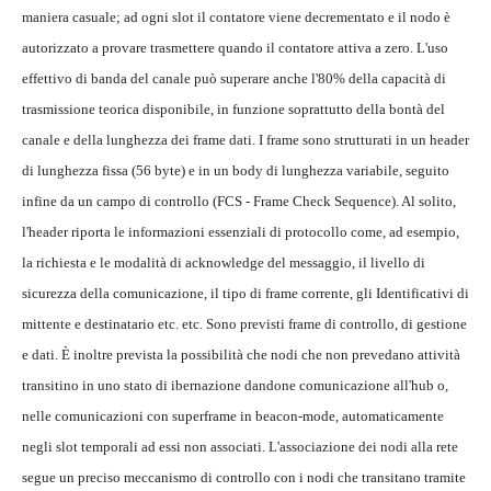
maniera casuale; ad ogni slot il contatore viene decrementato e il nodo è
autorizzato a provare trasmettere quando il contatore attiva a zero. L'uso
effettivo di banda del canale può superare anche l'80% della capacità di
trasmissione teorica disponibile, in funzione soprattutto della bontà del
canale e della lunghezza dei frame dati. I frame sono strutturati in un header
di lunghezza fissa (56 byte) e in un body di lunghezza variabile, seguito
infine da un campo di controllo (FCS - Frame Check Sequence). Al solito,
l'header riporta le informazioni essenziali di protocollo come, ad esempio,
la richiesta e le modalità di acknowledge del messaggio, il livello di
sicurezza della comunicazione, il tipo di frame corrente, gli Identificativi di
mittente e destinatario etc. etc. Sono previsti frame di controllo, di gestione
e dati. È inoltre prevista la possibilità che nodi che non prevedano attività
transitino in uno stato di ibernazione dandone comunicazione all'hub o,
nelle comunicazioni con superframe in beacon-mode, automaticamente
negli slot temporali ad essi non associati. L'associazione dei nodi alla rete
segue un preciso meccanismo di controllo con i nodi che transitano tramite