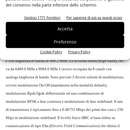
default mode e QoS, quest'ultimo destinato ad applicazioni medicali ad
del consenso nella parte inferiore dello schermo.
elevata priorità. I PPDU consistono dei campi Shr
(Synchronization
Gestisci 1771 fornitori
Per saperne di più su questi scopi
Header)
, Phr
(Physical Layer Header)
e Psdu, che può includere oltre al
Accetta
Mpdu
(Mac Protocol Data Unit)
, ovvero il frame definito dal Mac Layer,
codici Bch di controllo di parità (in modalità default). Sono previste 2
Preferenze
diverse bande di trasmissione. La prima (low band) include 3 canali di
Cookie Policy
Privacy Policy
comunicazione equispaziati, intorno alla frequenza centrale di 3993.6 MHz
e con larghezza di banda di 499.2 MHz. La seconda banda (high band), che
va da 6489.6 MHz a 9984.0 MHz è invece occupata da 8 canali con
analoga larghezza di banda. Sono previsti 3 diversi schemi di modulazione,
ovvero modulazione On-Off (mandatoria nella modalità default),
modulazione Bpsk/Qpsk differenziale ed una combinazione di
modulazione BFSK a fase continua e modulazione di fase wideband. Il rate
di trasmissione è tipicamente fino a 0.48755 Mbps dei primi due casi e 250
Kbps in modulazione wideband. Il livello fisico HBC si basa infine su
comunicazione di tipo Efm
(Electric Field Communication)
che sfrutta il