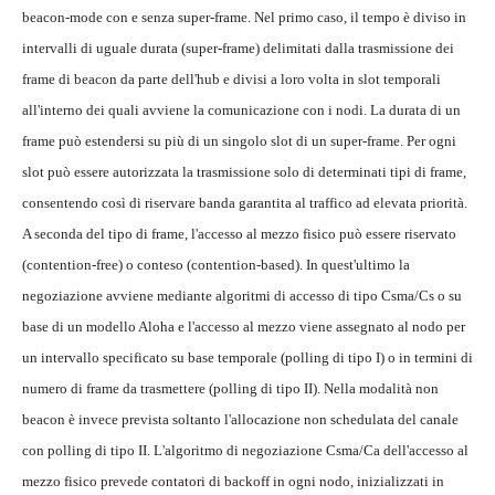
beacon-mode con e senza super-frame. Nel primo caso, il tempo è diviso in
intervalli di uguale durata (super-frame) delimitati dalla trasmissione dei
frame di beacon da parte dell'hub e divisi a loro volta in slot temporali
all'interno dei quali avviene la comunicazione con i nodi. La durata di un
frame può estendersi su più di un singolo slot di un super-frame. Per ogni
slot può essere autorizzata la trasmissione solo di determinati tipi di frame,
consentendo così di riservare banda garantita al traffico ad elevata priorità.
A seconda del tipo di frame, l'accesso al mezzo fisico può essere riservato
(contention-free) o conteso (contention-based). In quest'ultimo la
negoziazione avviene mediante algoritmi di accesso di tipo Csma/Cs o su
base di un modello Aloha e l'accesso al mezzo viene assegnato al nodo per
un intervallo specificato su base temporale (polling di tipo I) o in termini di
numero di frame da trasmettere (polling di tipo II). Nella modalità non
beacon è invece prevista soltanto l'allocazione non schedulata del canale
con polling di tipo II. L'algoritmo di negoziazione Csma/Ca dell'accesso al
mezzo fisico prevede contatori di backoff in ogni nodo, inizializzati in