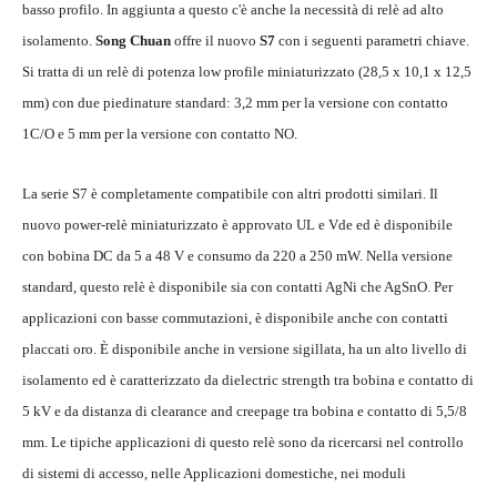
basso profilo. In aggiunta a questo c'è anche la necessità di relè ad alto
isolamento.
Song Chuan
offre il nuovo
S7
con i seguenti parametri chiave.
Si tratta di un relè di potenza low profile miniaturizzato (28,5 x 10,1 x 12,5
mm) con due piedinature standard: 3,2 mm per la versione con contatto
1C/O e 5 mm per la versione con contatto NO.
La serie S7 è completamente compatibile con altri prodotti similari. Il
nuovo power-relè miniaturizzato è approvato UL e Vde ed è disponibile
con bobina DC da 5 a 48 V e consumo da 220 a 250 mW. Nella versione
standard, questo relè è disponibile sia con contatti AgNi che AgSnO. Per
applicazioni con basse commutazioni, è disponibile anche con contatti
placcati oro. È disponibile anche in versione sigillata, ha un alto livello di
isolamento ed è caratterizzato da dielectric strength tra bobina e contatto di
5 kV e da distanza di clearance and creepage tra bobina e contatto di 5,5/8
mm. Le tipiche applicazioni di questo relè sono da ricercarsi nel controllo
di sistemi di accesso, nelle Applicazioni domestiche, nei moduli