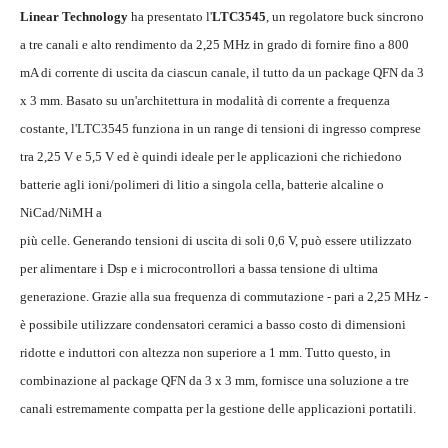
Linear Technology
ha presentato l'
LTC3545
, un regolatore buck sincrono
a tre canali e alto rendimento da 2,25 MHz in grado di fornire fino a 800
mA di corrente di uscita da ciascun canale, il tutto da un package QFN da 3
x 3 mm. Basato su un'architettura in modalità di corrente a frequenza
costante, l'LTC3545 funziona in un range di tensioni di ingresso comprese
tra 2,25 V e 5,5 V ed è quindi ideale per le applicazioni che richiedono
batterie agli ioni/polimeri di litio a singola cella, batterie alcaline o
NiCad/NiMH a
più celle. Generando tensioni di uscita di soli 0,6 V, può essere utilizzato
per alimentare i Dsp e i microcontrollori a bassa tensione di ultima
generazione. Grazie alla sua frequenza di commutazione - pari a 2,25 MHz -
è possibile utilizzare condensatori ceramici a basso costo di dimensioni
ridotte e induttori con altezza non superiore a 1 mm. Tutto questo, in
combinazione al package QFN da 3 x 3 mm, fornisce una soluzione a tre
canali estremamente compatta per la gestione delle applicazioni portatili.