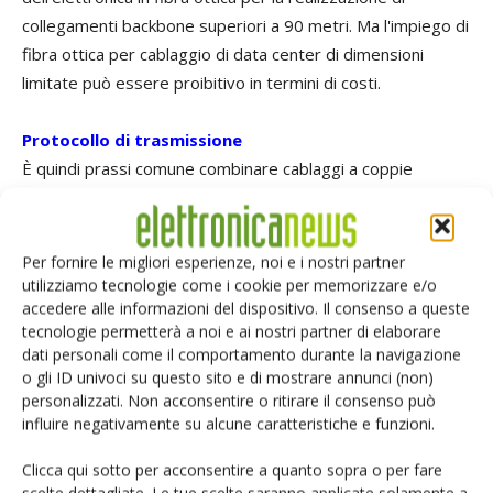
collegamenti backbone superiori a 90 metri. Ma l'impiego di
fibra ottica per cablaggio di data center di dimensioni
limitate può essere proibitivo in termini di costi.
Protocollo di trasmissione
È quindi prassi comune combinare cablaggi a coppie
bilanciate e in fibra ottica nei data center. Il più comune
protocollo trasmissivo su fibra ottica 10GbE è il 10GBASE-
SR. Esso supporta varie distanze in base al tipo di fibra
Per fornire le migliori esperienze, noi e i nostri partner
ottica utilizzata. Per fibra OM1 (ad es. la fibra multimodale
utilizziamo tecnologie come i cookie per memorizzare e/o
accedere alle informazioni del dispositivo. Il consenso a queste
livello FDDI 62,5/125 µm) la distanza è limitata a 28 metri.
tecnologie permetterà a noi e ai nostri partner di elaborare
Per fibra multimodale OM3 ottimizzata al laser - 50/125
dati personali come il comportamento durante la navigazione
µm (500/2000) - la distanza arriva a 300 m con supporto a
o gli ID univoci su questo sito e di mostrare annunci (non)
prova di futuro per 40 e 100 Gb/s, protocolli attualmente
personalizzati. Non acconsentire o ritirare il consenso può
influire negativamente su alcune caratteristiche e funzioni.
in corso di sviluppo all'interno di IEEE.
Per incrementare le distanze su fibra ottica OM1 sono
Clicca qui sotto per acconsentire a quanto sopra o per fare
stati pubblicati altri due standard sulle fibre ottiche:
scelte dettagliate. Le tue scelte saranno applicate solamente a