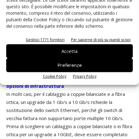
10GBASE-LX4 e 10GBASE-LRM, che incrementano le
questo sito. È possibile modificare le impostazioni in qualsiasi
momento, compreso il ritiro del consenso, utilizzando i
distanze consentite rispettivamente a 300 m e a 220 m.
pulsanti della Cookie Policy o cliccando sul pulsante di gestione
Tuttavia è importante notare che i componenti elettronici
del consenso nella parte inferiore dello schermo.
LX4 e LRM sono più costosi rispetto ai corrispettivi SR e,
nella maggior parte dei casi, risulta vantaggioso aggiornare
Gestisci 1771 fornitori
Per saperne di più su questi scopi
il cablaggio in fibra ottica a livello OM3, poiché ciò non
Accetta
comporta elevati costi di manutenzione derivanti dal costo
dell'elettronica.
Preferenze
Cookie Policy
Privacy Policy
Evoluzione della connettività da 1 GB/S a 10 GB/S -
opzioni di infrastruttura
In molti casi, per il cablaggio a coppie bilanciate e a fibra
ottica, un upgrade da 1 Gb/s a 10 Gb/s richiede la
sostituzione dello switch Ethernet, perché gli switch di
vecchia fattura non supportano porte multiple 10 Gb/s.
Prima di scegliere un cablaggio a coppie bilanciate o in fibra
ottica per un upgrade a 10GbE, deve essere completato