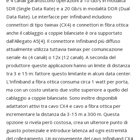
e 4 canali garantiscono operazioni a 10 Gb/s in modalità
SDR (Single Data Rate) e a 20 Gb/s in modalità DDR (Dual
Data Rate). Le interfacce per Infiniband includono
connettori di tipo twinax (CX4) e connettori in fibra ottica:
anche il cablaggio a coppie bilanciate è ora supportato
dall'Allegato A5[4]. Il connettore Infiniband più diffuso
attualmente utilizza tuttavia twinax per comunicazione
seriale 4x (4 canali) o 12x (12 canali). A seconda del
produttore queste applicazioni hanno un limite di distanza
tra 3 e 15 m: fattore questo limitante in alcuni data center.
L'Infiniband a fibra ottica consuma circa 1 watt per porta,
ma con un costo unitario due volte superiore a quello del
cablaggio a coppie bilanciate. Sono inoltre disponibili
adattatori attivi tra cavo CX4 e cavo a fibra ottica per
incrementare la distanza da 3-15 m a 300 m. Questa
opzione si rivela però costosa, crea un ulteriore punto di
guasto potenziale e introduce latenza ad ogni estremità
del collegamento. Un inconveniente del cavo Infiniband CX4