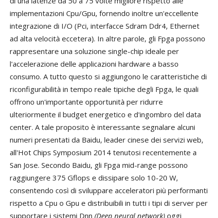
di una latenze da 50 a 75 volte migliore rispetto alle
implementazioni Cpu/Gpu, fornendo inoltre un'eccellente
integrazione di I/O (Pci, interfacce Sdram Ddr4, Ethernet
ad alta velocità eccetera). In altre parole, gli Fpga possono
rappresentare una soluzione single-chip ideale per
l'accelerazione delle applicazioni hardware a basso
consumo. A tutto questo si aggiungono le caratteristiche di
riconfigurabilità in tempo reale tipiche degli Fpga, le quali
offrono un'importante opportunità per ridurre
ulteriormente il budget energetico e d'ingombro del data
center. A tale proposito è interessante segnalare alcuni
numeri presentati da Baidu, leader cinese dei servizi web,
all'Hot Chips Symposium 2014 tenutosi recentemente a
San Jose. Secondo Baidu, gli Fpga mid-range possono
raggiungere 375 Gflops e dissipare solo 10-20 W,
consentendo così di sviluppare acceleratori più performanti
rispetto a Cpu o Gpu e distribuibili in tutti i tipi di server per
supportare i sistemi Dnn
(Deep neural network)
oggi