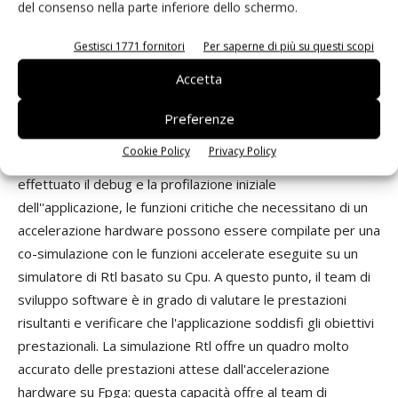
del consenso nella parte inferiore dello schermo.
progetto, lo sviluppo sarà effettuato sulla Cpu host.
Essendo scritte in C++, le librerie SDAccel devono
Gestisci 1771 fornitori
Per saperne di più su questi scopi
semplicemente essere compilate insieme al codice
Accetta
applicativo della Cpu target (creando di un prototipo
virtuale), consentendo di effettuare tutte le attività di test,
Preferenze
debug e profiling iniziale direttamente sull'host. Durante
Cookie Policy
Privacy Policy
questa fase, non è necessaria alcun Fpga. Una volta
effettuato il debug e la profilazione iniziale
dell''applicazione, le funzioni critiche che necessitano di un
accelerazione hardware possono essere compilate per una
co-simulazione con le funzioni accelerate eseguite su un
simulatore di Rtl basato su Cpu. A questo punto, il team di
sviluppo software è in grado di valutare le prestazioni
risultanti e verificare che l'applicazione soddisfi gli obiettivi
prestazionali. La simulazione Rtl offre un quadro molto
accurato delle prestazioni attese dall'accelerazione
hardware su Fpga: questa capacità offre al team di