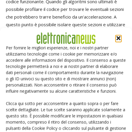
codice funzionante. Quando gli algoritmi sono ultimati è
possibile profilare il codice per trovare le eventuali sezioni
che potrebbero trarre beneficio da un'accelerazione. A
questo punto è possibile isolare queste sezioni e utilizzare
delle simulazioni veloci per generare automaticamente e in
modo accurato dei kernel di accelerazione. Le simulazioni
veloci possono essere utilizzate per il debug e per
Per fornire le migliori esperienze, noi e i nostri partner
utilizziamo tecnologie come i cookie per memorizzare e/o
ottimizzare la quantità dell'accelerazione mentre si lavora a
accedere alle informazioni del dispositivo. Il consenso a queste
livello architettonico. L'applicazione collaudata è così pronta
tecnologie permetterà a noi e ai nostri partner di elaborare
per essere trasportata sul sistema host/Fpga. L'ambiente
dati personali come il comportamento durante la navigazione
di sviluppo SDAccel supporta tutte queste attività da un
o gli ID univoci su questo sito e di mostrare annunci (non)
personalizzati. Non acconsentire o ritirare il consenso può
unico cruscotto. Le librerie SDAccel contribuiscono in modo
influire negativamente su alcune caratteristiche e funzioni.
sostanziale a mantenere un approccio di sviluppo simile a
quello del mondo Cpu/Gpu. Esse includono librerie di
Clicca qui sotto per acconsentire a quanto sopra o per fare
matematica di base e librerie a più alta produttività, quali
scelte dettagliate. Le tue scelte saranno applicate solamente a
questo sito. È possibile modificare le impostazioni in qualsiasi
Blas, OpenCV e Dsp. Le librerie sono scritte in C++ (e non
momento, compreso il ritiro del consenso, utilizzando i
in Rtl), in modo che possano essere utilizzate direttamente
pulsanti della Cookie Policy o cliccando sul pulsante di gestione
durante tutte le fasi di sviluppo e debugging. All'inizio di un