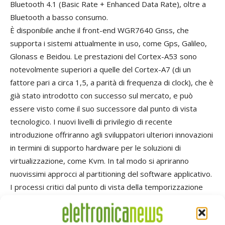
Bluetooth 4.1 (Basic Rate + Enhanced Data Rate), oltre a
Bluetooth a basso consumo.
È disponibile anche il front-end WGR7640 Gnss, che
supporta i sistemi attualmente in uso, come Gps, Galileo,
Glonass e Beidou. Le prestazioni del Cortex-A53 sono
notevolmente superiori a quelle del Cortex-A7 (di un
fattore pari a circa 1,5, a parità di frequenza di clock), che è
già stato introdotto con successo sul mercato, e può
essere visto come il suo successore dal punto di vista
tecnologico. I nuovi livelli di privilegio di recente
introduzione offriranno agli sviluppatori ulteriori innovazioni
in termini di supporto hardware per le soluzioni di
virtualizzazione, come Kvm. In tal modo si apriranno
nuovissimi approcci al partitioning del software applicativo.
I processi critici dal punto di vista della temporizzazione
potranno, ad esempio, girare in un’istanza Rtos, mentre
l’interfaccia utente potrà operare come istanza