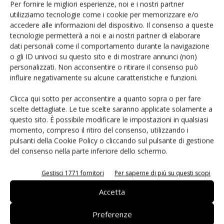
indipendente sotto Linus/QT o Android, con la possibilità di
Per fornire le migliori esperienze, noi e i nostri partner
rendere ancora più interessanti le applicazioni industriali di
utilizziamo tecnologie come i cookie per memorizzare e/o
accedere alle informazioni del dispositivo. Il consenso a queste
Android.
tecnologie permetterà a noi e ai nostri partner di elaborare
dati personali come il comportamento durante la navigazione
Tempi e disponibilità
o gli ID univoci su questo sito e di mostrare annunci (non)
Gli sviluppatori si trovano ad affrontare in continuazione le
personalizzati. Non acconsentire o ritirare il consenso può
influire negativamente su alcune caratteristiche e funzioni.
nuove sfide poste da prodotti sempre più complessi. I
tempi e, ancora una volta, la disponibilità a lungo termine,
Clicca qui sotto per acconsentire a quanto sopra o per fare
sia del processore, sia delle schede, non saranno garantiti
scelte dettagliate. Le tue scelte saranno applicate solamente a
per le altre piattaforme, è ciò è fonte di grande
questo sito. È possibile modificare le impostazioni in qualsiasi
momento, compreso il ritiro del consenso, utilizzando i
preoccupazione per i progettisti di sistemi. Ad esempio, la
pulsanti della Cookie Policy o cliccando sul pulsante di gestione
procedura Ecn
(Engineering change notice)
/Pcn
(Product
del consenso nella parte inferiore dello schermo.
change notification)
potrebbe essere carente, come pure la
qualificazione per la documentazione nel range di
Gestisci 1771 fornitori
Per saperne di più su questi scopi
temperatura esteso. Di conseguenza, per chi ha la
Accetta
necessità di una prototipizzazione rapida sarà buona
norma lavorare con le schede di sviluppo Snapdragon.
Preferenze
Dopotutto, niente è più noioso e niente fa perdere tanto