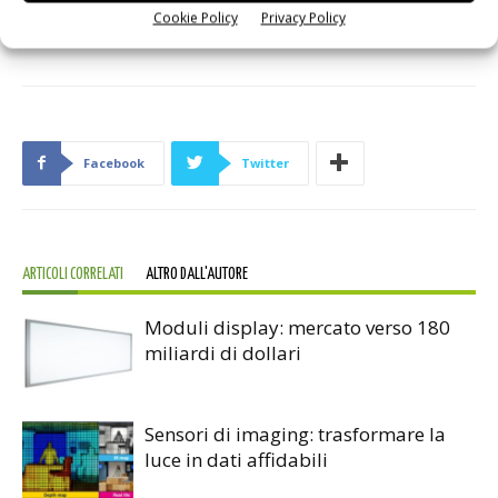
Cookie Policy
Privacy Policy
tempo quanto il dover ripartire da zero.
Facebook
Twitter
ARTICOLI CORRELATI
ALTRO DALL'AUTORE
Moduli display: mercato verso 180
miliardi di dollari
Sensori di imaging: trasformare la
luce in dati affidabili