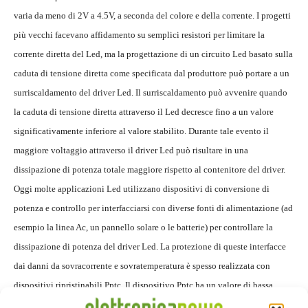
varia da meno di 2V a 4.5V, a seconda del colore e della corrente. I progetti
più vecchi facevano affidamento su semplici resistori per limitare la
corrente diretta del Led, ma la progettazione di un circuito Led basato sulla
caduta di tensione diretta come specificata dal produttore può portare a un
surriscaldamento del driver Led. Il surriscaldamento può avvenire quando
la caduta di tensione diretta attraverso il Led decresce fino a un valore
significativamente inferiore al valore stabilito. Durante tale evento il
maggiore voltaggio attraverso il driver Led può risultare in una
dissipazione di potenza totale maggiore rispetto al contenitore del driver.
Oggi molte applicazioni Led utilizzano dispositivi di conversione di
potenza e controllo per interfacciarsi con diverse fonti di alimentazione (ad
esempio la linea Ac, un pannello solare o le batterie) per controllare la
dissipazione di potenza del driver Led. La protezione di queste interfacce
dai danni da sovracorrente e sovratemperatura è spesso realizzata con
dispositivi ripristinabili Pptc. Il dispositivo Pptc ha un valore di bassa
resistenza in condizione di normale corrente operativa. In caso di