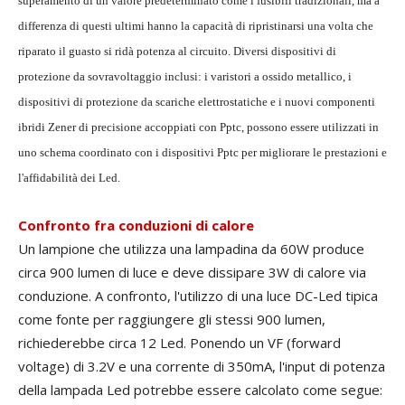
superamento di un valore predeterminato come i fusibili tradizionali, ma a
differenza di questi ultimi hanno la capacità di ripristinarsi una volta che
riparato il guasto si ridà potenza al circuito. Diversi dispositivi di
protezione da sovravoltaggio inclusi: i varistori a ossido metallico, i
dispositivi di protezione da scariche elettrostatiche e i nuovi componenti
ibridi Zener di precisione accoppiati con Pptc, possono essere utilizzati in
uno schema coordinato con i dispositivi Pptc per migliorare le prestazioni e
l'affidabilità dei Led.
Confronto fra conduzioni di calore
Un lampione che utilizza una lampadina da 60W produce
circa 900 lumen di luce e deve dissipare 3W di calore via
conduzione. A confronto, l'utilizzo di una luce DC-Led tipica
come fonte per raggiungere gli stessi 900 lumen,
richiederebbe circa 12 Led. Ponendo un VF (forward
voltage) di 3.2V e una corrente di 350mA, l'input di potenza
della lampada Led potrebbe essere calcolato come segue: