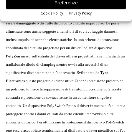
Preferenze
circuito. I driver Led possono essere suscettibili di danno risultante da un
Cookie Policy
Privacy Policy
livello di voltaggio Dc o da polarità impropri. Le uscite possono inoltre
essere danneggiate o distrutte da un corto circuito improvviso. Le porte
alimentate sono anche soggette a transitori di sovravoltaggio dannosi,
inclusi impulsi da scariche elettrostatiche. In uno schema di protezione
coordinata del circuito progettata per un driver Led, un dispositivo
PolyZen
messo sull'entrata del driver offre ai progettisti la semplicità di un
tradizionale diodo di clamping mentre ovvia alla necessità di un
significativo dissipatore non più necessario. Sviluppato da
Tyco
Electronics
questo progetto di dispositivo Zener di precisione protetto da
un polimero fornisce la soppressione di transitori, protezione polarizzata
contraria e protezione da sovracorrente in un contenitore singolo e
compatto. Un dispositivo PolySwitch Pptc sul driver in uscita può aiutare a
proteggere contro i danni causati da corto circuiti improvvisi o altre
anomalie di carico. Per ottimizzare la protezione il dispositivo PolySwitch
può essere accoppiato termicamente al dissipatore o layer metallico sul Pcb