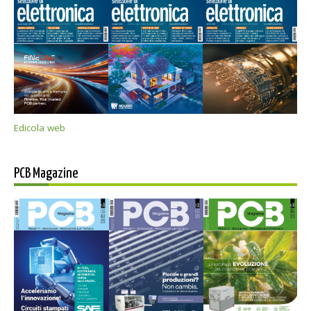
Edicola web
PCB Magazine