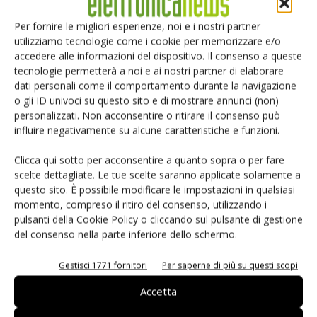
sovracorrente come ad esempio un guasto, il dispositivo commuta in uno
Per fornire le migliori esperienze, noi e i nostri partner
stato di alta resistenza, che aiuta a proteggere l'apparecchiatura attraverso la
utilizziamo tecnologie come i cookie per memorizzare e/o
accedere alle informazioni del dispositivo. Il consenso a queste
riduzione di corrente mantenendola a un livello permanente basso. Il
tecnologie permetterà a noi e ai nostri partner di elaborare
dispositivo resta in posizione “aperta” finché il guasto non viene rimosso.
dati personali come il comportamento durante la navigazione
Eliminato il guasto e dando potenza al circuito questo riprenderà a
o gli ID univoci su questo sito e di mostrare annunci (non)
personalizzati. Non acconsentire o ritirare il consenso può
funzionare correttamente essendo il Pptc appunto auto ripristinabile. In uno
influire negativamente su alcune caratteristiche e funzioni.
schema di protezione coordinata per Smps
(Switch-mode power supplies)
,
un dispositivo Pptc, come un dispositivo
PolySwitch
ripristinabile, può
Clicca qui sotto per acconsentire a quanto sopra o per fare
scelte dettagliate. Le tue scelte saranno applicate solamente a
essere installato in serie con l'alimentazione in entrata per aiutare a
questo sito. È possibile modificare le impostazioni in qualsiasi
proteggere dai danni provocati da corti elettrici, circuiti sovraccarichi o uso
momento, compreso il ritiro del consenso, utilizzando i
errato del cliente. Inoltre, un Mov messo attorno all'entrata fornisce
pulsanti della Cookie Policy o cliccando sul pulsante di gestione
del consenso nella parte inferiore dello schermo.
protezione da sovravoltaggio nel modulo Led. Il dispositivo Pptc può
anche essere messo dopo il Mov. Molti produttori di apparecchiature
Gestisci 1771 fornitori
Per saperne di più su questi scopi
preferiscono circuiti di protezione che combinino dispositivi Pptc
Accetta
ripristinabili con protezione fail-safe a monte. In questo esempio, R1 è la
resistenza del ballast usato in combinazione con la protezione Pptc del