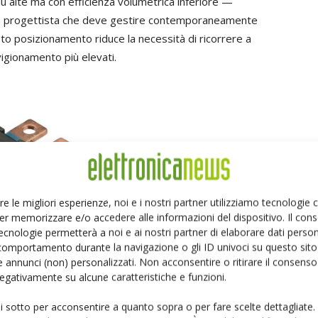
ù alte ma con efficienza volumetrica inferiore —
un progettista che deve gestire contemporaneamente
to posizionamento riduce la necessità di ricorrere a
vigionamento più elevati.
re le migliori esperienze, noi e i nostri partner utilizziamo tecnologie
er memorizzare e/o accedere alle informazioni del dispositivo. Il con
ecnologie permetterà a noi e ai nostri partner di elaborare dati person
comportamento durante la navigazione o gli ID univoci su questo sito 
 annunci (non) personalizzati. Non acconsentire o ritirare il consens
 negativamente su alcune caratteristiche e funzioni.
ui sotto per acconsentire a quanto sopra o per fare scelte dettagliate.