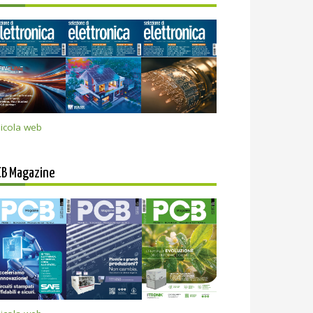
icola web
CB Magazine