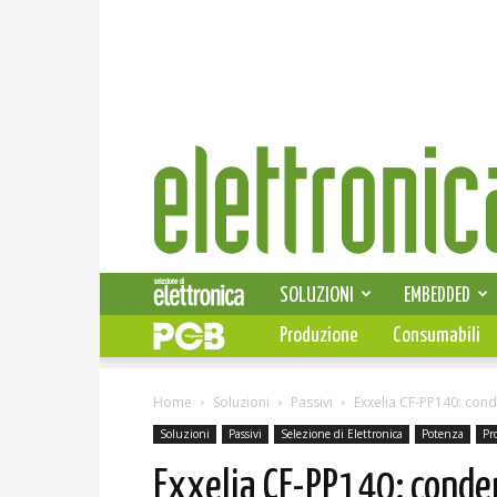
Elettronica
News
SOLUZIONI
EMBEDDED
Produzione
Consumabili
Home
Soluzioni
Passivi
Exxelia CF-PP140: cond
Soluzioni
Passivi
Selezione di Elettronica
Potenza
Pr
Exxelia CF-PP140: conden