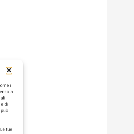
 come i
senso a
ali
e di
o può
 Le tue