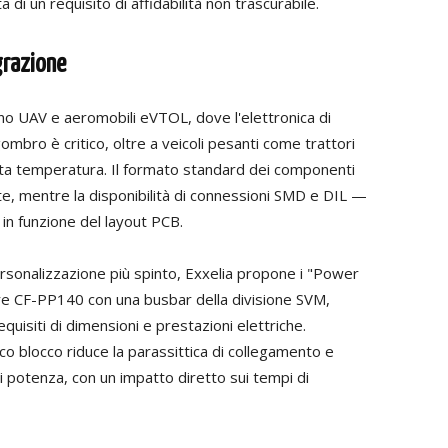
a di un requisito di affidabilità non trascurabile.
grazione
ono UAV e aeromobili eVTOL, dove l'elettronica di
gombro è critico, oltre a veicoli pesanti come trattori
 alta temperatura. Il formato standard dei componenti
inite, mentre la disponibilità di connessioni SMD e DIL —
 in funzione del layout PCB.
personalizzazione più spinto, Exxelia propone i "Power
e CF-PP140 con una busbar della divisione SVM,
equisiti di dimensioni e prestazioni elettriche.
o blocco riduce la parassittica di collegamento e
 potenza, con un impatto diretto sui tempi di