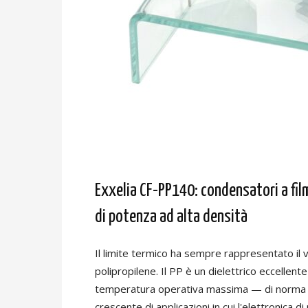
Exxelia CF-PP140: condensatori a film 
di potenza ad alta densità
Il limite termico ha sempre rappresentato il v
polipropilene. Il PP è un dielettrico eccellen
temperatura operativa massima — di norma at
crescente di applicazioni in cui l'elettronica