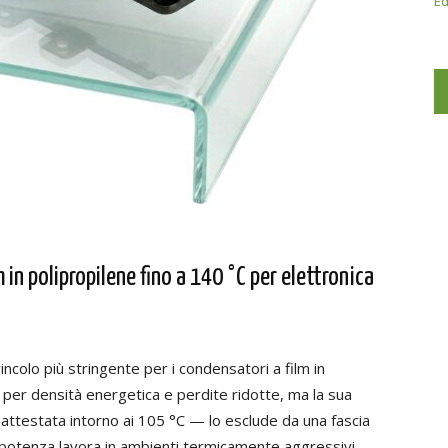
Ed
in polipropilene fino a 140 °C per elettronica
incolo più stringente per i condensatori a film in
te per densità energetica e perdite ridotte, ma la sua
testata intorno ai 105 °C — lo esclude da una fascia
 di potenza lavora in ambienti termicamente aggressivi.