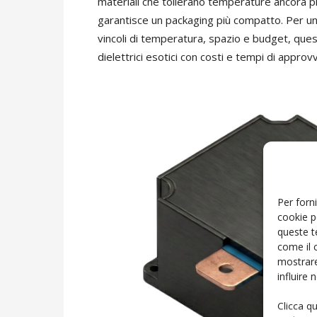
materiali che tollerano temperature ancora pi
garantisce un packaging più compatto. Per 
vincoli di temperatura, spazio e budget, ques
dielettrici esotici con costi e tempi di approv
Per forni
cookie p
queste t
come il 
mostrare
influire
Clicca q