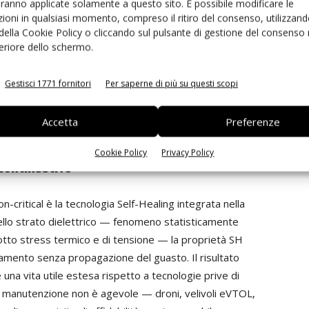
aranno applicate solamente a questo sito. È possibile modificare le
ioni in qualsiasi momento, compreso il ritiro del consenso, utilizzand
 della Cookie Policy o cliccando sul pulsante di gestione del consenso 
feriore dello schermo.
Gestisci 1771 fornitori
Per saperne di più su questi scopi
Accetta
Preferenze
Cookie Policy
Privacy Policy
o continuativo
n-critical è la tecnologia Self-Healing integrata nella
 nello strato dielettrico — fenomeno statisticamente
 sotto stress termico e di tensione — la proprietà SH
olamento senza propagazione del guasto. Il risultato
una vita utile estesa rispetto a tecnologie prive di
 la manutenzione non è agevole — droni, velivoli eVTOL,