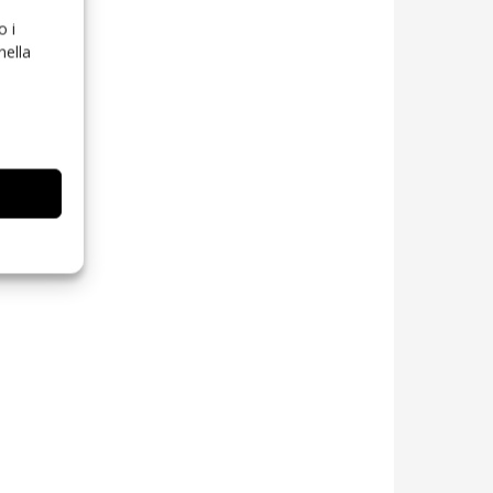
o i
nella