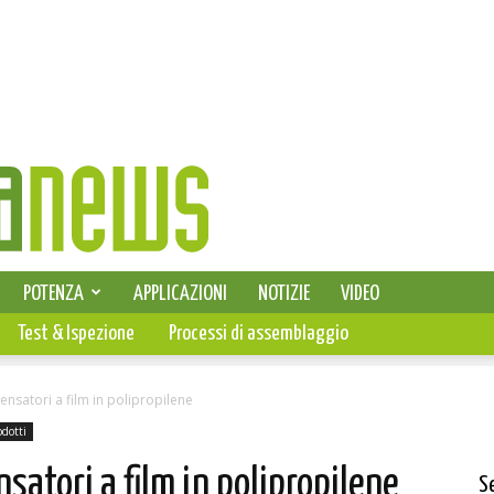
SELEZIONE DI ELETTRONICA
POTENZA
APPLICAZIONI
NOTIZIE
VIDEO
PCB
Test & Ispezione
Processi di assemblaggio
ensatori a film in polipropilene
odotti
satori a film in polipropilene
S