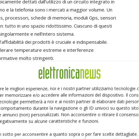
ipicamente dettati dall’utilizzo di un circuito integrato in
mo e la telefonia sono i mercati a maggior volume. Un
ss, processori, schede di memoria, moduli Gps, sensori
: tutto in uno spazio ridottissimo. Ciascuno di questi
ingolarmente e nell’intero sistema.
affidabilità dei prodotti è cruciale e indispensabile.
llerare temperature estreme e interferenze
rmative molto stringenti.
egrati
a
- L’elettromigrazione è un meccanismo ben noto
re le migliori esperienze, noi e i nostri partner utilizziamo tecnologie
 costruiti e testati perché non presentino questo difetto.
er memorizzare e/o accedere alle informazioni del dispositivo. Il con
l worst-case scenario, nelle peggiori condizioni di
ecnologie permetterà a noi e ai nostri partner di elaborare dati person
dotti nel più breve tempo possibile per cui questo
comportamento durante la navigazione o gli ID univoci su questo sito 
intelligenti sono basati su firmware o software in base
 annunci (non) personalizzati. Non acconsentire o ritirare il consens
 negativamente su alcune caratteristiche e funzioni.
ftware utilizzato determina le attività che dovranno essere
tà è importante per analizzare il rischio di
ui sotto per acconsentire a quanto sopra o per fare scelte dettagliate.
tphone un processore deve supportare video, audio, uso