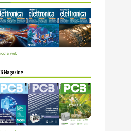
icola web
CB Magazine