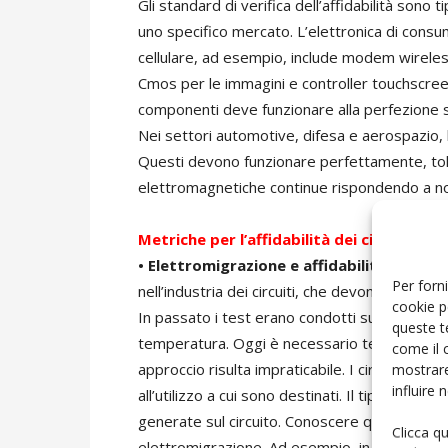
Gli standard di verifica dell’affidabilità sono t
uno specifico mercato. L’elettronica di consu
cellulare, ad esempio, include modem wirele
Cmos per le immagini e controller touchscreen
componenti deve funzionare alla perfezione s
Nei settori automotive, difesa e aerospazio, l’
Questi devono funzionare perfettamente, to
elettromagnetiche continue rispondendo a no
Metriche per l’affidabilità dei circuiti int
• Elettromigrazione e affidabilità termic
Per forni
nell’industria dei circuiti, che devono essere
cookie p
In passato i test erano condotti sulla base de
queste t
temperatura. Oggi è necessario testare i pro
come il 
approccio risulta impraticabile. I circuiti più 
mostrare
influire
all’utilizzo a cui sono destinati. Il tipo di so
generate sul circuito. Conoscere queste attivi
Clicca q
elettromigrazione. Ad esempio, in uno smar