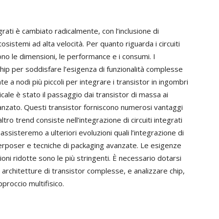
egrati è cambiato radicalmente, con l’inclusione di
osistemi ad alta velocità. Per quanto riguarda i circuiti
i sono le dimensioni, le performance e i consumi. I
hip per soddisfare l’esigenza di funzionalità complesse
e a nodi più piccoli per integrare i transistor in ingombri
cale è stato il passaggio dai transistor di massa ai
anzato. Questi transistor forniscono numerosi vantaggi
ltro trend consiste nell’integrazione di circuiti integrati
 assisteremo a ulteriori evoluzioni quali l’integrazione di
 interposer e tecniche di packaging avanzate. Le esigenze
ni ridotte sono le più stringenti. È necessario dotarsi
re architetture di transistor complesse, e analizzare chip,
proccio multifisico.