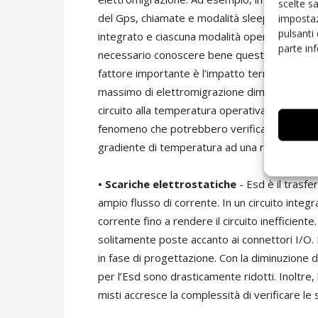
scelte s
del Gps, chiamate e modalità sleep. Ogni appli
impostaz
pulsanti
integrato e ciascuna modalità operativa consu
parte in
necessario conoscere bene questi dati per prog
fattore importante è l’impatto termico: all’au
massimo di elettromigrazione diminuisce espo
circuito alla temperatura operativa può aiutar
fenomeno che potrebbero verificarsi. Per far
gradiente di temperatura ad una risoluzione i
• Scariche elettrostatiche
- Esd è il trasfe
ampio flusso di corrente. In un circuito integ
corrente fino a rendere il circuito inefficien
solitamente poste accanto ai connettori I/O
in fase di progettazione. Con la diminuzione del
per l’Esd sono drasticamente ridotti. Inoltre, 
misti accresce la complessità di verificare le 