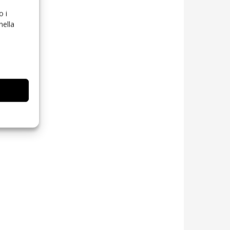
o i
nella