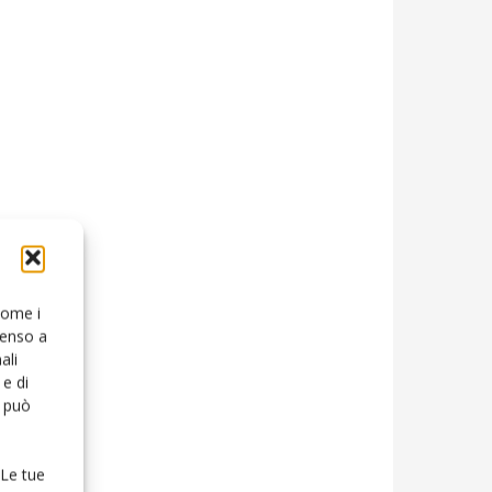
 come i
senso a
ali
e di
o può
 Le tue