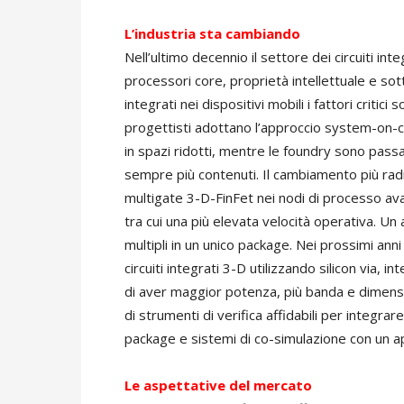
L’industria sta cambiando
Nell’ultimo decennio il settore dei circuiti int
processori core, proprietà intellettuale e sott
integrati nei dispositivi mobili i fattori critic
progettisti adottano l’approccio system-on-c
in spazi ridotti, mentre le foundry sono passat
sempre più contenuti. Il cambiamento più radi
multigate 3-D-FinFet nei nodi di processo av
tra cui una più elevata velocità operativa. Un a
multipli in un unico package. Nei prossimi anni
circuiti integrati 3-D utilizzando silicon via,
di aver maggior potenza, più banda e dimensio
di strumenti di verifica affidabili per integra
package e sistemi di co-simulazione con un ap
Le aspettative del mercato