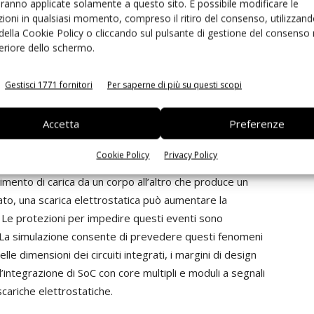
aranno applicate solamente a questo sito. È possibile modificare le
cazione genera un’attività differente sul circuito
ioni in qualsiasi momento, compreso il ritiro del consenso, utilizzand
 della Cookie Policy o cliccando sul pulsante di gestione del consenso 
ma una certa percentuale di vita del dispositivo. È
feriore dello schermo.
ettare in maniera ottimale i circuiti integrati. Un altro
mentare della temperatura nel circuito integrato il limite
Gestisci 1771 fornitori
Per saperne di più su questi scopi
nenzialmente. Verificare l’elettromigrazione per un
e a ridurre drasticamente il numero di violazioni del
Accetta
Preferenze
e previsioni accurate bisogna anche conoscere il
n micron.
Cookie Policy
Privacy Policy
rimento di carica da un corpo all’altro che produce un
rato, una scarica elettrostatica può aumentare la
te. Le protezioni per impedire questi eventi sono
. La simulazione consente di prevedere questi fenomeni
le dimensioni dei circuiti integrati, i margini di design
l’integrazione di SoC con core multipli e moduli a segnali
scariche elettrostatiche.