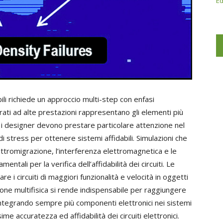
Ed
ili richiede un approccio multi-step con enfasi
ntegrati ad alte prestazioni rappresentano gli elementi più
 e i designer devono prestare particolare attenzione nel
 di stress per ottenere sistemi affidabili. Simulazioni che
lettromigrazione, l’interferenza elettromagnetica e le
ntali per la verifica dell’affidabilità dei circuiti. Le
e i circuiti di maggiori funzionalità e velocità in oggetti
ione multifisica si rende indispensabile per raggiungere
integrando sempre più componenti elettronici nei sistemi
e accuratezza ed affidabilità dei circuiti elettronici.