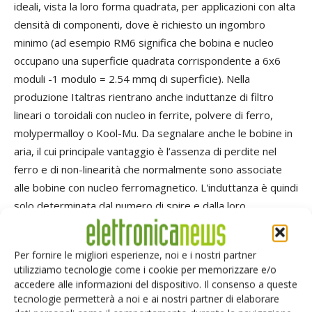
ideali, vista la loro forma quadrata, per applicazioni con alta
densità di componenti, dove è richiesto un ingombro
minimo (ad esempio RM6 significa che bobina e nucleo
occupano una superficie quadrata corrispondente a 6x6
moduli -1 modulo = 2.54 mmq di superficie). Nella
produzione Italtras rientrano anche induttanze di filtro
lineari o toroidali con nucleo in ferrite, polvere di ferro,
molypermalloy o Kool-Mu. Da segnalare anche le bobine in
aria, il cui principale vantaggio è l’assenza di perdite nel
ferro e di non-linearità che normalmente sono associate
alle bobine con nucleo ferromagnetico. L'induttanza è quindi
solo determinata dal numero di spire e dalla loro
collocazione fisica. Più cresce la frequenza maggiori sono i
vantaggi degli avvolgimenti in aria. Si ha infatti un migliore
Per fornire le migliori esperienze, noi e i nostri partner
“fattore di qualità”, una maggiore efficienza, una maggiore
utilizziamo tecnologie come i cookie per memorizzare e/o
resa di potenza e una minore distorsione. Per dare
accedere alle informazioni del dispositivo. Il consenso a queste
consistenza meccanica a una bobina in mancanza di nucleo
tecnologie permetterà a noi e ai nostri partner di elaborare