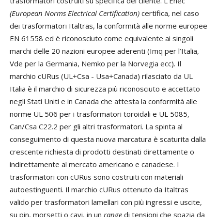
trasformatori costruiti su specifica del cliente. L’Enec
(European Norms Electrical Certification)
certifica, nel caso
dei trasformatori Italtras, la conformità alle norme europee
EN 61558 ed è riconosciuto come equivalente ai singoli
marchi delle 20 nazioni europee aderenti (Imq per l’Italia,
Vde per la Germania, Nemko per la Norvegia ecc). Il
marchio cURus (UL+Csa - Usa+Canada) rilasciato da UL
Italia è il marchio di sicurezza più riconosciuto e accettato
negli Stati Uniti e in Canada che attesta la conformità alle
norme UL 506 per i trasformatori toroidali e UL 5085,
Can/Csa C22.2 per gli altri trasformatori. La spinta al
conseguimento di questa nuova marcatura è scaturita dalla
crescente richiesta di prodotti destinati direttamente o
indirettamente al mercato americano e canadese. I
trasformatori con cURus sono costruiti con materiali
autoestinguenti. Il marchio cURus ottenuto da Italtras
valido per trasformatori lamellari con più ingressi e uscite,
su pin, morsetti o cavi, in un
range
di tensioni che spazia da