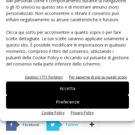
dati personali come il comportamento durante la navigazione
e rocchetto, di norma, si impiega del filo di rame auto-
o gli ID univoci su questo sito e di mostrare annunci (non)
cementante che, se sottoposto a riscaldamento, fa
personalizzati. Non acconsentire o ritirare il consenso può
sciogliere una speciale colla presente sulla sua superficie e
influire negativamente su alcune caratteristiche e funzioni.
che, una volta fredda, blocca in maniera permanente le
spire. Italtras, avendo una vasta esperienza in
Clicca qui sotto per acconsentire a quanto sopra o per fare
scelte dettagliate. Le tue scelte saranno applicate solamente a
progettazione e ottimizzazione di trasformatori e avvolti in
questo sito. È possibile modificare le impostazioni in qualsiasi
genere, sia in bassa che in alta frequenza, è disponibile a
momento, compreso il ritiro del consenso, utilizzando i
collaborare con i progettisti mettendo a disposizione le
pulsanti della Cookie Policy o cliccando sul pulsante di gestione
proprie conoscenze. Tutta la produzione Italtras è
del consenso nella parte inferiore dello schermo.
realizzata in Italia e testata al 100%.
Gestisci 1771 fornitori
Per saperne di più su questi scopi
Accetta
Preferenze
Cookie Policy
Privacy Policy
Facebook
Twitter