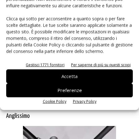
Vari colori disponibili: rosso, blu, bianco, verde ...
influire negativamente su alcune caratteristiche e funzioni.
Varie tipologie di flange
Clicca qui sotto per acconsentire a quanto sopra o per fare
Costruzione robusta
scelte dettagliate. Le tue scelte saranno applicate solamente a
Elevate proprietà isolanti dell'isolante PEEK
questo sito. È possibile modificare le impostazioni in qualsiasi
Temperatura di esercizio: da -40 °C a + 100 °C
momento, compreso il ritiro del consenso, utilizzando i
pulsanti della Cookie Policy o cliccando sul pulsante di gestione
PER LE SUE CARATTERISTICHE
del consenso nella parte inferiore dello schermo.
INNOVATIVE, IL CONNETTORE HALO
Gestisci 1771 fornitori
Per saperne di più su questi scopi
LED DI LEMO SI È AGGIUDICATO IL
Accetta
PREMIO “INNOVATION AWARD” DEL
2018 ORGANIZZATO DA “
NEW
Preferenze
BUSINESS MEDIA
”.
Cookie Policy
Privacy Policy
Anglissimo