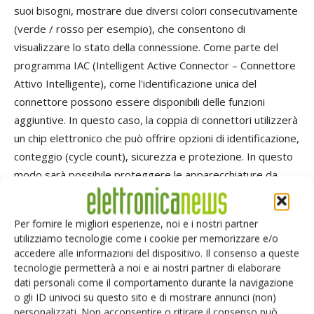
suoi bisogni, mostrare due diversi colori consecutivamente
(verde / rosso per esempio), che consentono di
visualizzare lo stato della connessione. Come parte del
programma IAC (Intelligent Active Connector – Connettore
Attivo Intelligente), come l'identificazione unica del
connettore possono essere disponibili delle funzioni
aggiuntive. In questo caso, la coppia di connettori utilizzerà
un chip elettronico che può offrire opzioni di identificazione,
conteggio (cycle count), sicurezza e protezione. In questo
modo sarà possibile proteggere le apparecchiature da
connessioni non autorizzate e/o da accessori non originali.
Per fornire le migliori esperienze, noi e i nostri partner
Caratteristiche principali
utilizziamo tecnologie come i cookie per memorizzare e/o
accedere alle informazioni del dispositivo. Il consenso a queste
Visualizza lo stato della connessione
tecnologie permetterà a noi e ai nostri partner di elaborare
dati personali come il comportamento durante la navigazione
Connettore push-pull
o gli ID univoci su questo sito e di mostrare annunci (non)
IP50/IP68
personalizzati. Non acconsentire o ritirare il consenso può