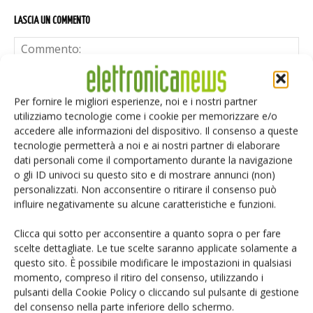
LASCIA UN COMMENTO
Per fornire le migliori esperienze, noi e i nostri partner
utilizziamo tecnologie come i cookie per memorizzare e/o
accedere alle informazioni del dispositivo. Il consenso a queste
tecnologie permetterà a noi e ai nostri partner di elaborare
dati personali come il comportamento durante la navigazione
o gli ID univoci su questo sito e di mostrare annunci (non)
personalizzati. Non acconsentire o ritirare il consenso può
influire negativamente su alcune caratteristiche e funzioni.
Clicca qui sotto per acconsentire a quanto sopra o per fare
scelte dettagliate. Le tue scelte saranno applicate solamente a
questo sito. È possibile modificare le impostazioni in qualsiasi
momento, compreso il ritiro del consenso, utilizzando i
Salva il mio nome, email e sito web in questo browser per i
pulsanti della Cookie Policy o cliccando sul pulsante di gestione
prossimi commenti.
del consenso nella parte inferiore dello schermo.